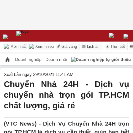
Mới nhất
Xem nhiều
💰 Giá vàng
📅 Lịch âm
☀️ Thời tiết

Doanh nghiệp - Doanh nhân
Doanh nghiệp tự giới thiệu
Xuất bản ngày 29/10/2021 11:41 AM
Chuyển Nhà 24H - Dịch vụ
chuyển nhà trọn gói TP.HCM
chất lượng, giá rẻ
(VTC News) -
Dịch Vụ Chuyển Nhà 24H trọn
gói TP.HCM là dịch vụ cần thiết, giúp bạn tiết