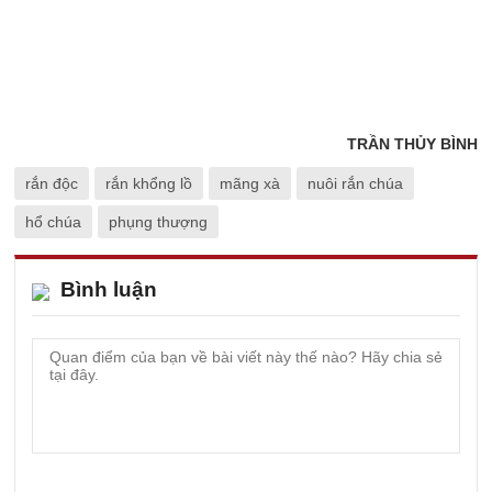
TRẦN THỦY BÌNH
rắn độc
rắn khổng lồ
mãng xà
nuôi rắn chúa
hổ chúa
phụng thượng
Bình luận