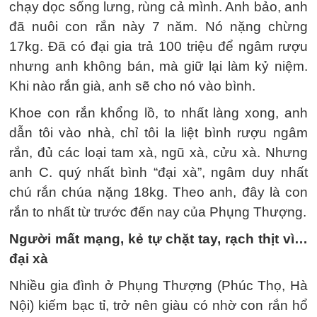
chạy dọc sống lưng, rùng cả mình. Anh bảo, anh
đã nuôi con rắn này 7 năm. Nó nặng chừng
17kg. Đã có đại gia trả 100 triệu để ngâm rượu
nhưng anh không bán, mà giữ lại làm kỷ niệm.
Khi nào rắn già, anh sẽ cho nó vào bình.
Khoe con rắn khổng lồ, to nhất làng xong, anh
dẫn tôi vào nhà, chỉ tôi la liệt bình rượu ngâm
rắn, đủ các loại tam xà, ngũ xà, cửu xà. Nhưng
anh C. quý nhất bình “đại xà”, ngâm duy nhất
chú rắn chúa nặng 18kg. Theo anh, đây là con
rắn to nhất từ trước đến nay của Phụng Thượng.
Người mất mạng, kẻ tự chặt tay, rạch thịt vì…
đại xà
Nhiều gia đình ở Phụng Thượng (Phúc Thọ, Hà
Nội) kiếm bạc tỉ, trở nên giàu có nhờ con rắn hổ