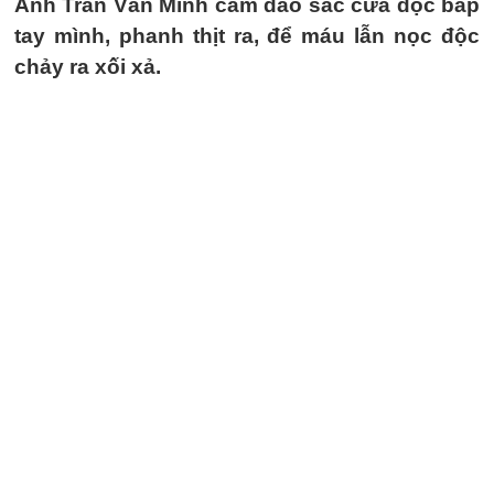
Anh Trần Văn Minh cầm dao sắc cứa dọc bắp
tay mình, phanh thịt ra, để máu lẫn nọc độc
chảy ra xối xả.