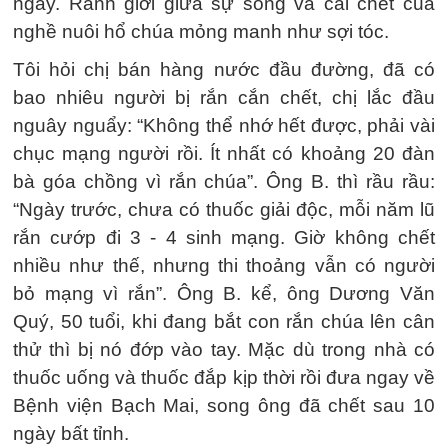
ngay. Ranh giới giữa sự sống và cái chết của
nghề nuôi hổ chúa mỏng manh như sợi tóc.
Tôi hỏi chị bán hàng nước đầu đường, đã có
bao nhiêu người bị rắn cắn chết, chị lắc đầu
nguây nguẩy: “Không thể nhớ hết được, phải vài
chục mạng người rồi. Ít nhất có khoảng 20 đàn
bà góa chồng vì rắn chúa”. Ông B. thì rầu rầu:
“Ngày trước, chưa có thuốc giải độc, mỗi năm lũ
rắn cướp đi 3 - 4 sinh mạng. Giờ không chết
nhiều như thế, nhưng thi thoảng vẫn có người
bỏ mạng vì rắn”. Ông B. kể, ông Dương Văn
Quý, 50 tuổi, khi đang bắt con rắn chúa lên cân
thử thì bị nó đớp vào tay. Mặc dù trong nhà có
thuốc uống và thuốc đắp kịp thời rồi đưa ngay về
Bệnh viện Bạch Mai, song ông đã chết sau 10
ngày bất tỉnh.