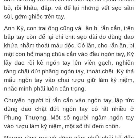
bỏ, rồi khâu, đắp, vá để lại những vết sẹo sần
sùi, gớm ghiếc trên tay.
Anh Kỳ, con trai ông cũng vài lần bị rắn cắn, trên
bắp tay còn để lại chi chít sẹo dài do dùng dao
khứa nhằm thoát máu độc. Có lần, cho rắn ăn, bị
một con hổ mang chúa cắn vào đầu ngón tay, Kỳ
lấy dao rồi kê ngón tay lên viên gạch, nghiến
răng chặt đứt phăng ngón tay, thoát chết. Kỳ thả
mẩu ngón tay vào chai rượu giữ làm kỷ niệm,
nhắc mình phải luôn cẩn trọng.
Chuyện người bị rắn cắn vào ngón tay, lập tức
dùng dao chặt đứt ngón tay có rất nhiều ở
Phụng Thượng. Một số người ngâm ngón tay
vào rượu làm kỷ niệm, một số thì đem chôn.
Nhưng rùng rợn và dũng cảm nhất phải kể đến