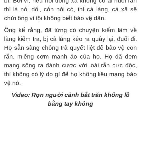
bí. Bởi vì, nếu nói trong xã không có ai nuôi rắn
thì là nói dối, còn nói có, thì cả làng, cả xã sẽ
chửi ông vì tội không biết bảo vệ dân.
Ông kể rằng, đã từng có chuyện kiểm lâm về
làng kiểm tra, bị cả làng kéo ra quây lại, đuổi đi.
Họ sẵn sàng chống trả quyết liệt để bảo vệ con
rắn, miếng cơm manh áo của họ. Họ đã đem
mạng sống ra đánh cược với loài rắn cực độc,
thì không có lý do gì để họ không liều mạng bảo
vệ nó.
Video: Rợn người cảnh bắt trăn khổng lồ
bằng tay không