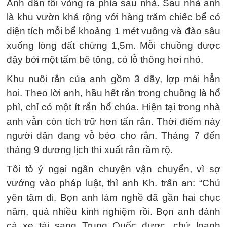
Anh dẫn tôi vòng ra phía sau nhà. Sau nhà anh
là khu vườn khá rộng với hàng trăm chiếc bể có
diện tích mỗi bể khoảng 1 mét vuông và đào sâu
xuống lòng đất chừng 1,5m. Mỗi chuồng được
đậy bởi một tấm bê tông, có lỗ thông hơi nhỏ.
Khu nuôi rắn của anh gồm 3 dãy, lợp mái hẳn
hoi. Theo lời anh, hầu hết rắn trong chuồng là hổ
phì, chỉ có một ít rắn hổ chúa. Hiện tại trong nhà
anh vẫn còn tích trữ hơn tấn rắn. Thời điểm này
người dân đang vỗ béo cho rắn. Tháng 7 đến
tháng 9 dương lịch thì xuất rắn rầm rộ.
Tôi tỏ ý ngại ngần chuyện vận chuyển, vì sợ
vướng vào pháp luật, thì anh Kh. trấn an: “Chú
yên tâm đi. Bọn anh làm nghề đã gần hai chục
năm, quá nhiều kinh nghiệm rồi. Bọn anh đánh
cả xe tải sang Trung Quốc được, chứ loanh