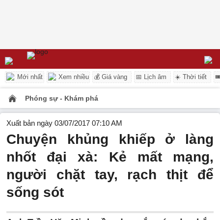
Mới nhất
Xem nhiều
💰 Giá vàng
📅 Lịch âm
☀️ Thời tiết

Phóng sự - Khám phá
Xuất bản ngày 03/07/2017 07:10 AM
Chuyện khủng khiếp ở làng
nhốt đại xà: Kẻ mất mạng,
người chặt tay, rạch thịt để
sống sót