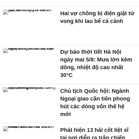
Hai vợ chồng bị điện giật tử
vong khi lau bể cá cảnh
Dự báo thời tiết Hà Nội
ngày mai 5/8: Mưa lớn kèm
dông, nhiệt độ cao nhất
30°C
Chủ tịch Quốc hội: Ngành
Ngoại giao cần tiên phong
hút các dòng vốn thế hệ
mới
Phát hiện 13 hài cốt liệt sĩ
tại nơi diễn ra trận chiến