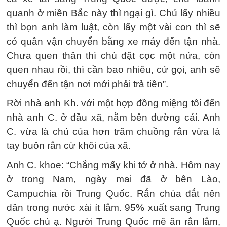
quanh ở miền Bắc này thì ngại gì. Chú lấy nhiều
thì bọn anh làm luật, còn lấy một vài con thì sẽ
có quân vận chuyển bằng xe máy đến tận nhà.
Chưa quen thân thì chú đặt cọc một nửa, còn
quen nhau rồi, thì cần bao nhiêu, cứ gọi, anh sẽ
chuyển đến tận nơi mới phải trả tiền”.
Rời nhà anh Kh. với một hợp đồng miệng tôi đến
nhà anh C. ở đầu xã, nằm bên đường cái. Anh
C. vừa là chủ của hơn trăm chuồng rắn vừa là
tay buôn rắn cừ khôi của xã.
Anh C. khoe: “Chẳng mấy khi tớ ở nhà. Hôm nay
ở trong Nam, ngày mai đã ở bên Lào,
Campuchia rồi Trung Quốc. Rắn chúa đắt nên
dân trong nước xài ít lắm. 95% xuất sang Trung
Quốc chú ạ. Người Trung Quốc mê ăn rắn lắm,