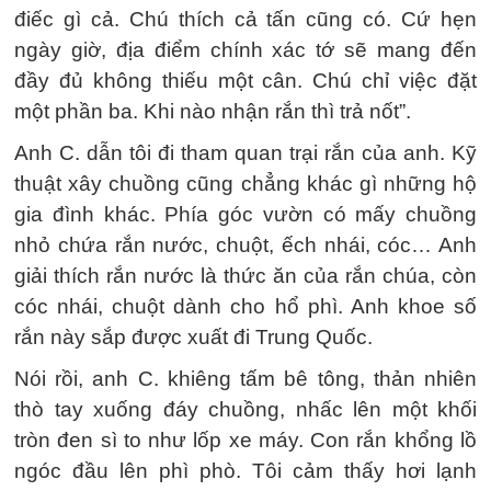
điếc gì cả. Chú thích cả tấn cũng có. Cứ hẹn
ngày giờ, địa điểm chính xác tớ sẽ mang đến
đầy đủ không thiếu một cân. Chú chỉ việc đặt
một phần ba. Khi nào nhận rắn thì trả nốt”.
Anh C. dẫn tôi đi tham quan trại rắn của anh. Kỹ
thuật xây chuồng cũng chẳng khác gì những hộ
gia đình khác. Phía góc vườn có mấy chuồng
nhỏ chứa rắn nước, chuột, ếch nhái, cóc… Anh
giải thích rắn nước là thức ăn của rắn chúa, còn
cóc nhái, chuột dành cho hổ phì. Anh khoe số
rắn này sắp được xuất đi Trung Quốc.
Nói rồi, anh C. khiêng tấm bê tông, thản nhiên
thò tay xuống đáy chuồng, nhấc lên một khối
tròn đen sì to như lốp xe máy. Con rắn khổng lồ
ngóc đầu lên phì phò. Tôi cảm thấy hơi lạnh