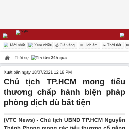
Mới nhất
Xem nhiều
💰 Giá vàng
📅 Lịch âm
☀️ Thời tiết

Thời sự
Tin tức 24h qua
Xuất bản ngày 18/07/2021 12:18 PM
Chủ tịch TP.HCM mong tiểu
thương chấp hành biện pháp
phòng dịch dù bất tiện
(VTC News) -
Chủ tịch UBND TP.HCM Nguyễn
Thành Phong mong các tiểu thương cố gắng