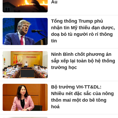
Âu
Tổng thống Trump phủ
nhận tin Mỹ thiếu đạn dược,
doạ bỏ tù người rò rỉ thông
tin
Ninh Bình chốt phương án
sắp xếp lại toàn bộ hệ thống
trường học
Bộ trưởng VH-TT&DL:
Nhiều nét đặc sắc của nông
thôn mai một do bê tông
hoá