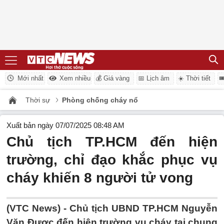
Mới nhất
Xem nhiều
💰 Giá vàng
📅 Lịch âm
☀️ Thời tiết

Thời sự
Phòng chống cháy nổ
Xuất bản ngày 07/07/2025 08:48 AM
Chủ tịch TP.HCM đến hiện
trường, chỉ đạo khắc phục vụ
cháy khiến 8 người tử vong
(VTC News) -
Chủ tịch UBND TP.HCM Nguyễn
Văn Được đến hiện trường vụ cháy tại chung