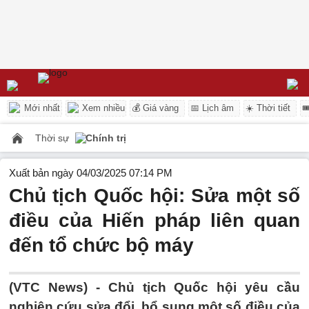
Mới nhất
Xem nhiều
💰 Giá vàng
📅 Lịch âm
☀️ Thời tiết

Thời sự
Chính trị
Xuất bản ngày 04/03/2025 07:14 PM
Chủ tịch Quốc hội: Sửa một số
điều của Hiến pháp liên quan
đến tổ chức bộ máy
(VTC News) -
Chủ tịch Quốc hội yêu cầu
nghiên cứu sửa đổi, bổ sung một số điều của