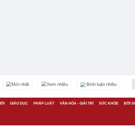
Mới nhất
Xem nhiều
Bình luận nhiều
IỚI
GIÁO DỤC
PHÁP LUẬT
VĂN HÓA - GIẢI TRÍ
SỨC KHỎE
ĐỜI S