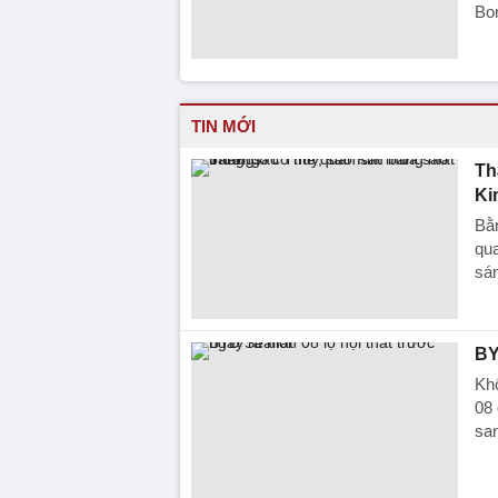
Bon
TIN MỚI
Th
Ki
Bằn
qua
sán
BY
Khô
08 
sa