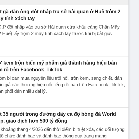
t gã đàn ông đột nhập trụ sở hải quan ở Huế trộm 2
y tính xách tay
D.P đột nhập vào trụ sở Hải quan cửa khẩu cảng Chân Mây
 Huế) lấy trộm 2 máy tính xách tay trước khi bị bắt giữ.
ò' kem trộn biến mỹ phẩm giả thành hàng hiệu bán
m rộ trên Facebook, TikTok
m bị can mua nguyên liệu trôi nổi, trộn kem, sang chiết, dán
n giả các thương hiệu nổi tiếng rồi bán trên Facebook, TikTok,
n phối đến nhiều đại lý.
t 35 người trong đường dây cá độ bóng đá World
p, giao dịch hơn 500 tỷ đồng
khoảng tháng 4/2026 đến thời điểm bị triệt xóa, các đối tượng
tổ chức đánh bạc và đánh bạc thông qua trang mạng