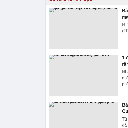
Bắ
má
N.
(TP
'L
rầ
Nhó
nhã
phâ
Bắ
Cu
Từ 
đã 