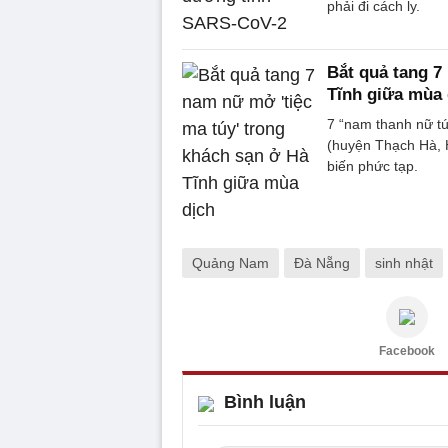
phải đi cách ly.
Bắt quả tang 7
Tĩnh giữa mùa 
7 “nam thanh nữ tú
(huyện Thạch Hà, 
biến phức tạp.
Quảng Nam
Đà Nẵng
sinh nhật
Facebook
Bình luận