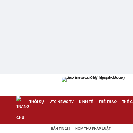
THỜI SỰ
VTC NEWS TV
KINH TẾ
THỂ THAO
THẾ G
BẢN TIN 113
HÒM THƯ PHÁP LUẬT