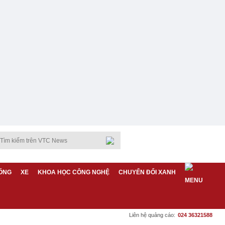
ỐNG
XE
KHOA HỌC CÔNG NGHỆ
CHUYỂN ĐỔI XANH
Liên hệ quảng cáo:
024 36321588