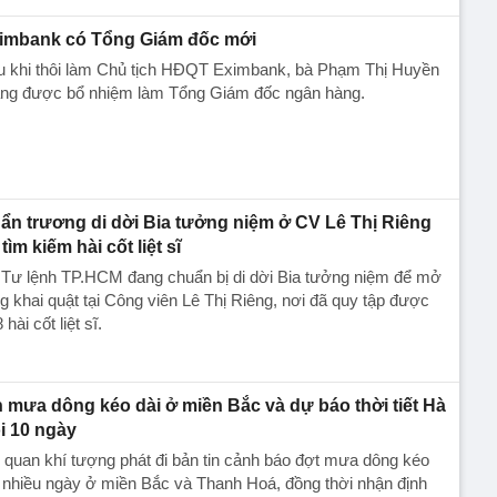
imbank có Tổng Giám đốc mới
u khi thôi làm Chủ tịch HĐQT Eximbank, bà Phạm Thị Huyền
ang được bổ nhiệm làm Tổng Giám đốc ngân hàng.
ẩn trương di dời Bia tưởng niệm ở CV Lê Thị Riêng
tìm kiếm hài cốt liệt sĩ
 Tư lệnh TP.HCM đang chuẩn bị di dời Bia tưởng niệm để mở
g khai quật tại Công viên Lê Thị Riêng, nơi đã quy tập được
 hài cốt liệt sĩ.
n mưa dông kéo dài ở miền Bắc và dự báo thời tiết Hà
i 10 ngày
quan khí tượng phát đi bản tin cảnh báo đợt mưa dông kéo
 nhiều ngày ở miền Bắc và Thanh Hoá, đồng thời nhận định