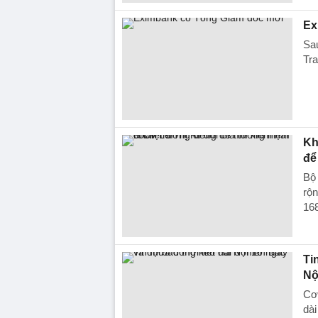
Ex
Sa
Tr
Kh
để 
Bộ
rộn
168
Ti
Nộ
Cơ 
dài