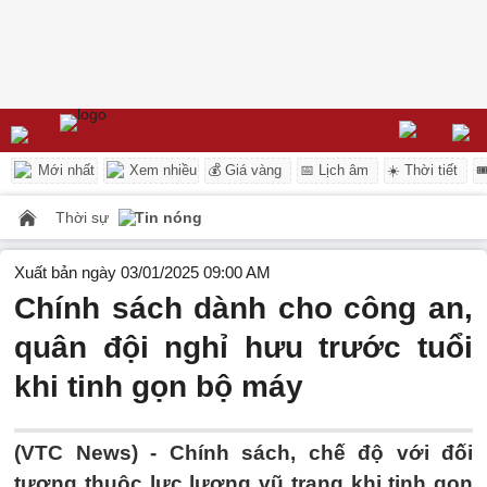
Mới nhất
Xem nhiều
💰 Giá vàng
📅 Lịch âm
☀️ Thời tiết

Thời sự
Tin nóng
Xuất bản ngày 03/01/2025 09:00 AM
Chính sách dành cho công an,
quân đội nghỉ hưu trước tuổi
khi tinh gọn bộ máy
(VTC News) -
Chính sách, chế độ với đối
tượng thuộc lực lượng vũ trang khi tinh gọn