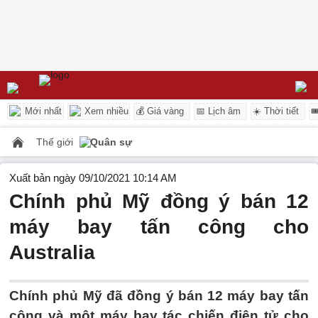
Mới nhất
Xem nhiều
💰 Giá vàng
📅 Lịch âm
☀️ Thời tiết

Thế giới
Quân sự
Xuất bản ngày 09/10/2021 10:14 AM
Chính phủ Mỹ đồng ý bán 12
máy bay tấn công cho
Australia
Chính phủ Mỹ đã đồng ý bán 12 máy bay tấn
công và một máy bay tác chiến điện tử cho