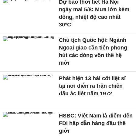
Dự báo thời tiết Hà Nội
ngày mai 5/8: Mưa lớn kèm
dông, nhiệt độ cao nhất
30°C
Chủ tịch Quốc hội: Ngành
Ngoại giao cần tiên phong
hút các dòng vốn thế hệ
mới
Phát hiện 13 hài cốt liệt sĩ
tại nơi diễn ra trận chiến
đấu ác liệt năm 1972
HSBC: Việt Nam là điểm đến
FDI hấp dẫn hàng đầu thế
giới