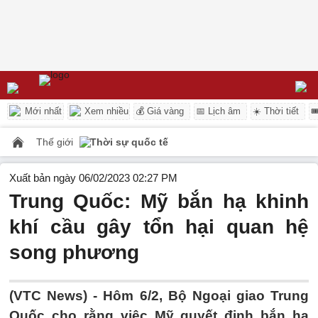
Mới nhất
Xem nhiều
💰 Giá vàng
📅 Lịch âm
☀️ Thời tiết

Thế giới
Thời sự quốc tế
Xuất bản ngày 06/02/2023 02:27 PM
Trung Quốc: Mỹ bắn hạ khinh
khí cầu gây tổn hại quan hệ
song phương
(VTC News) -
Hôm 6/2, Bộ Ngoại giao Trung
Quốc cho rằng việc Mỹ quyết định bắn hạ