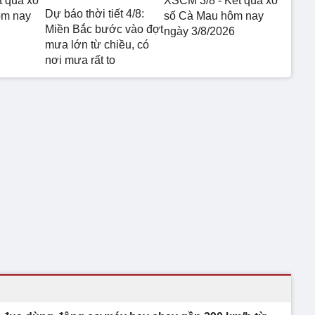
t quả xổ
XSCM 3/8 - Kết quả xổ
Dự báo thời tiết 4/8:
ôm nay
số Cà Mau hôm nay
Miền Bắc bước vào đợt
ngày 3/8/2026
mưa lớn từ chiều, có
nơi mưa rất to