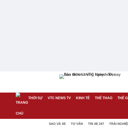
THỜI SỰ
VTC NEWS TV
KINH TẾ
THỂ THAO
THẾ G
SAO VÀ XE
TƯ VẤN
TIN XE 247
TRẢI NGHI