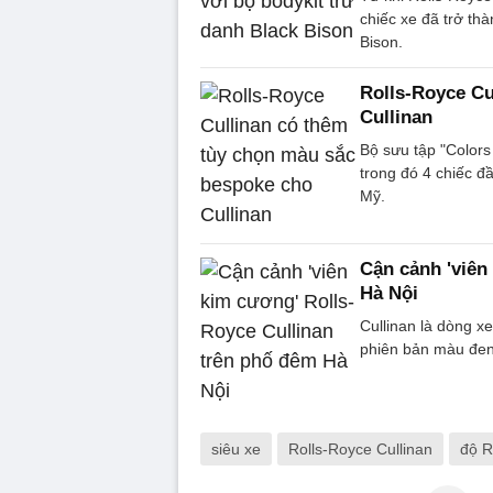
chiếc xe đã trở th
Bison.
Rolls-Royce Cu
Cullinan
Bộ sưu tập "Colors 
trong đó 4 chiếc đ
Mỹ.
Cận cảnh 'viên
Hà Nội
Cullinan là dòng x
phiên bản màu đen
siêu xe
Rolls-Royce Cullinan
độ R