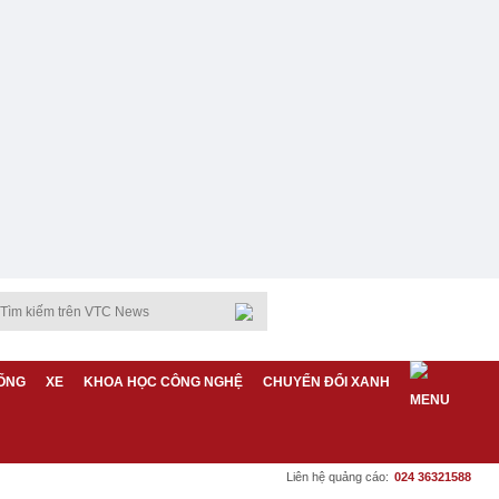
ỐNG
XE
KHOA HỌC CÔNG NGHỆ
CHUYỂN ĐỔI XANH
Liên hệ quảng cáo:
024 36321588