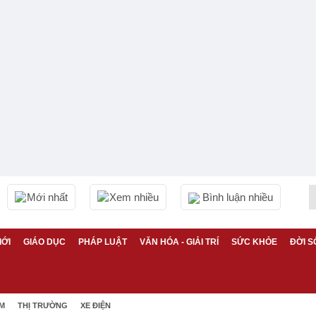
Mới nhất
Xem nhiều
Bình luận nhiều
IỚI
GIÁO DỤC
PHÁP LUẬT
VĂN HÓA - GIẢI TRÍ
SỨC KHỎE
ĐỜI S
ỆM
THỊ TRƯỜNG
XE ĐIỆN