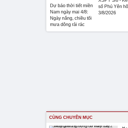
XSPY 3/8 - Kế
Dự báo thời tiết miền
số Phú Yên h
Nam ngày mai 4/8:
3/8/2026
Ngày nắng, chiều tối
mưa dông rải rác
CÙNG CHUYÊN MỤC