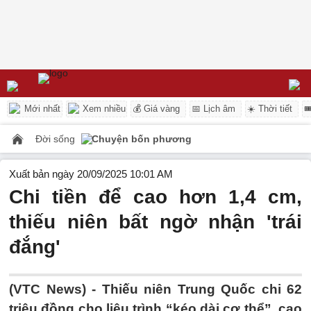
Mới nhất
Xem nhiều
💰 Giá vàng
📅 Lịch âm
☀️ Thời tiết

Đời sống
Chuyện bốn phương
Xuất bản ngày 20/09/2025 10:01 AM
Chi tiền để cao hơn 1,4 cm,
thiếu niên bất ngờ nhận 'trái
đắng'
(VTC News) -
Thiếu niên Trung Quốc chi 62
triệu đồng cho liệu trình “kéo dài cơ thể”, cao