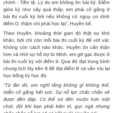
chính - Tiền tệ. Lý do em không ôn bài kỹ. Điểm
giữa kỳ như vậy quá thấp, em phải cố gắng ở
bài thi cuối kỳ bởi nếu không có nguy cơ dính
điểm D, thậm chí phải học lại”, Huyền kể.
Theo Huyền, khoảng thời gian đó thật sự khó
khăn, bởi chỉ còn mỗi bài thi cuối kỳ để vớt vát.
Không còn cách nào khác, Huyền ôn cẩn thận
hơn và nhờ sự hỗ trợ từ Minh, em gỡ gạc được ở
bài thi cuối kỳ với điểm 9. Qua đó đạt trung bình
chung tích lũy trên 8 để đạt điểm B và vẫn níu lại
học bổng kỳ học đó.
“Từ lần đó, em nghĩ rằng không gì không thể,
miễn cố gắng hết sức. Sự nỗ lực chắc chắn sẽ
được đền đáp. Có thể nó đến muộn hơn một
chút, đôi khi bạn phải kiên trì, gục ngã nhưng