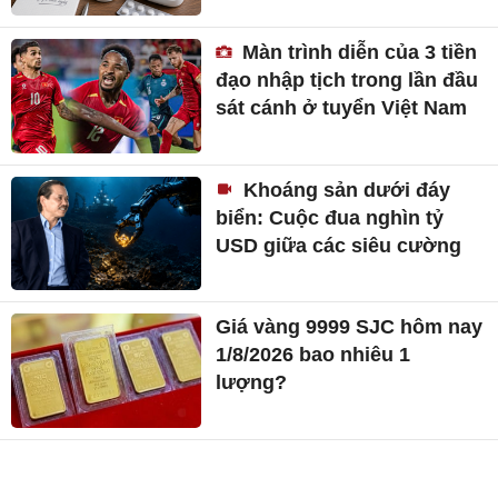
Màn trình diễn của 3 tiền
đạo nhập tịch trong lần đầu
sát cánh ở tuyển Việt Nam
Khoáng sản dưới đáy
biển: Cuộc đua nghìn tỷ
USD giữa các siêu cường
Giá vàng 9999 SJC hôm nay
1/8/2026 bao nhiêu 1
lượng?