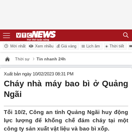
Mới nhất
Xem nhiều
💰 Giá vàng
📅 Lịch âm
☀️ Thời tiết

Thời sự
Tin nhanh 24h
Xuất bản ngày 10/02/2023 08:31 PM
Cháy nhà máy bao bì ở Quảng
Ngãi
Tối 10/2, Công an tỉnh Quảng Ngãi huy động
lực lượng để khống chế đám cháy tại một
công ty sản xuất vật liệu và bao bì xốp.