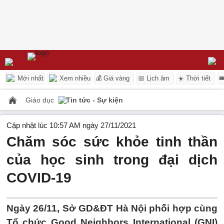
Mới nhất
Xem nhiều
💰 Giá vàng
📅 Lịch âm
☀️ Thời tiết

Giáo dục
Tin tức - Sự kiện
Cập nhật lúc 10:57 AM ngày 27/11/2021
Chăm sóc sức khỏe tinh thần
của học sinh trong đại dịch
COVID-19
Ngày 26/11, Sở GD&ĐT Hà Nội phối hợp cùng
Tổ chức Good Neighbors International (GNI)