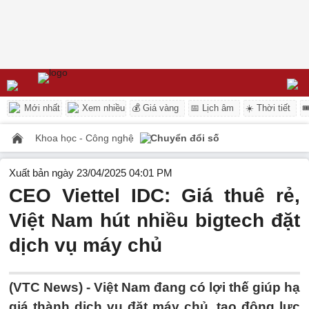
Mới nhất
Xem nhiều
💰 Giá vàng
📅 Lịch âm
☀️ Thời tiết

Khoa học - Công nghệ
Chuyển đổi số
Xuất bản ngày 23/04/2025 04:01 PM
CEO Viettel IDC: Giá thuê rẻ,
Việt Nam hút nhiều bigtech đặt
dịch vụ máy chủ
(VTC News) -
Việt Nam đang có lợi thế giúp hạ
giá thành dịch vụ đặt máy chủ, tạo động lực