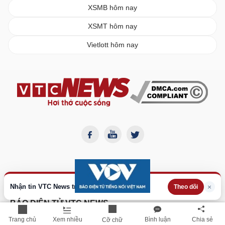
XSMB hôm nay
XSMT hôm nay
Vietlott hôm nay
Nhận tin VTC News trên Google
×
Theo dõi
BÁO ĐIỆN TỬ VTC NEWS
Cơ quan chủ quản:
Đài Tiếng nói Việt Nam
Trang chủ
Xem nhiều
Bình luận
Chia sẻ
Cỡ chữ