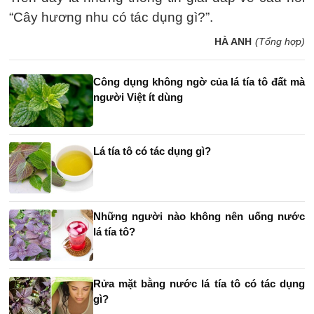
“Cây hương nhu có tác dụng gì?”.
HÀ ANH
(Tổng hợp)
Công dụng không ngờ của lá tía tô đất mà
người Việt ít dùng
Lá tía tô có tác dụng gì?
Những người nào không nên uống nước
lá tía tô?
Rửa mặt bằng nước lá tía tô có tác dụng
gì?