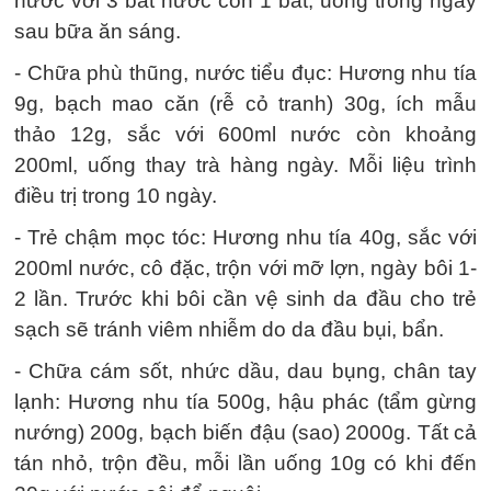
nước với 3 bát nước còn 1 bát, uống trong ngày
sau bữa ăn sáng.
- Chữa phù thũng, nước tiểu đục: Hương nhu tía
9g, bạch mao căn (rễ cỏ tranh) 30g, ích mẫu
thảo 12g, sắc với 600ml nước còn khoảng
200ml, uống thay trà hàng ngày. Mỗi liệu trình
điều trị trong 10 ngày.
- Trẻ chậm mọc tóc: Hương nhu tía 40g, sắc với
200ml nước, cô đặc, trộn với mỡ lợn, ngày bôi 1-
2 lần. Trước khi bôi cần vệ sinh da đầu cho trẻ
sạch sẽ tránh viêm nhiễm do da đầu bụi, bẩn.
- Chữa cám sốt, nhức dầu, dau bụng, chân tay
lạnh: Hương nhu tía 500g, hậu phác (tẩm gừng
nướng) 200g, bạch biến đậu (sao) 2000g. Tất cả
tán nhỏ, trộn đều, mỗi lần uống 10g có khi đến