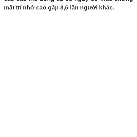
mất trí nhớ cao gấp 3,5 lần người khác.