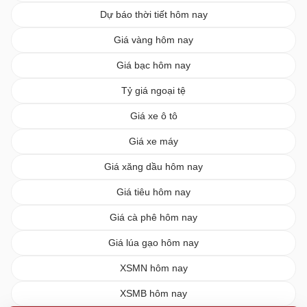
Dự báo thời tiết hôm nay
Giá vàng hôm nay
Giá bạc hôm nay
Tỷ giá ngoại tệ
Giá xe ô tô
Giá xe máy
Giá xăng dầu hôm nay
Giá tiêu hôm nay
Giá cà phê hôm nay
Giá lúa gạo hôm nay
XSMN hôm nay
XSMB hôm nay