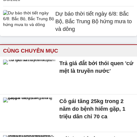
Dự báo thời tiết ngày 6/8: Bắc
Bộ, Bắc Trung Bộ hứng mưa to
và dông
CÙNG CHUYÊN MỤC
Trả giá đắt bởi thói quen 'cứ
mệt là truyền nước'
Cô gái tăng 25kg trong 2
năm do bệnh hiếm gặp, 1
triệu dân chỉ 70 ca