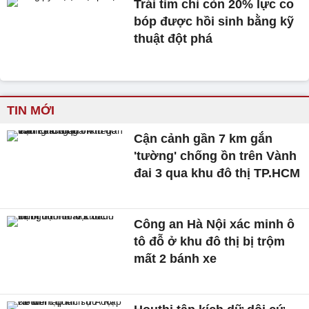
Trái tim chỉ còn 20% lực co
bóp được hồi sinh bằng kỹ
thuật đột phá
TIN MỚI
Cận cảnh gần 7 km gắn
'tường' chống ồn trên Vành
đai 3 qua khu đô thị TP.HCM
Công an Hà Nội xác minh ô
tô đỗ ở khu đô thị bị trộm
mất 2 bánh xe