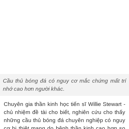
Cầu thủ bóng đá có nguy cơ mắc chứng mất trí
nhớ cao hơn người khác.
Chuyên gia thần kinh học tiến sĩ Willie Stewart -
chủ nhiệm đề tài cho biết, nghiên cứu cho thấy
những cầu thủ bóng đá chuyên nghiệp có nguy
cơ bị thiệt mạng do bệnh thần kinh cao hơn so