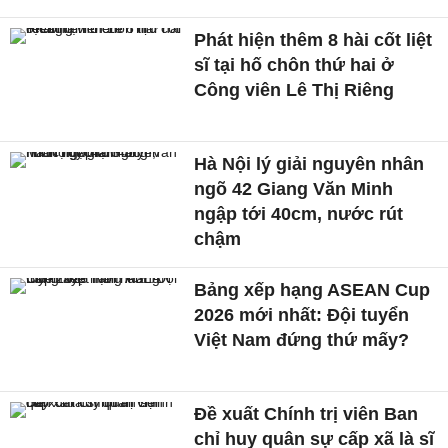
Phát hiện thêm 8 hài cốt liệt
sĩ tại hố chôn thứ hai ở
Công viên Lê Thị Riêng
Hà Nội lý giải nguyên nhân
ngõ 42 Giang Văn Minh
ngập tới 40cm, nước rút
chậm
Bảng xếp hạng ASEAN Cup
2026 mới nhất: Đội tuyển
Việt Nam đứng thứ mấy?
Đề xuất Chính trị viên Ban
chỉ huy quân sự cấp xã là sĩ