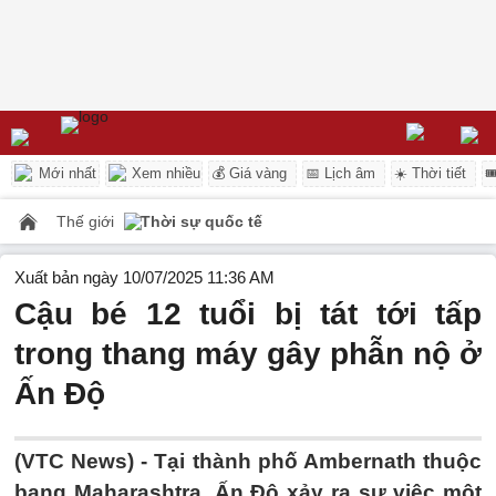
Mới nhất
Xem nhiều
💰 Giá vàng
📅 Lịch âm
☀️ Thời tiết

Thế giới
Thời sự quốc tế
Xuất bản ngày 10/07/2025 11:36 AM
Cậu bé 12 tuổi bị tát tới tấp
trong thang máy gây phẫn nộ ở
Ấn Độ
(VTC News) -
Tại thành phố Ambernath thuộc
bang Maharashtra, Ấn Độ xảy ra sự việc một