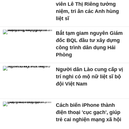
viên Lê Thị Riêng tưởng
niệm, tri ân các Anh hùng
liệt sĩ
Bắt tạm giam nguyên Giám
đốc BQL đầu tư xây dựng
công trình dân dụng Hải
Phòng
Người dân Lào cung cấp vị
trí nghi có mộ nữ liệt sĩ bộ
đội Việt Nam
Cách biến iPhone thành
điện thoại 'cục gạch', giúp
trẻ cai nghiện mạng xã hội