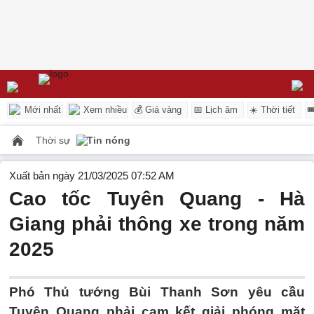
Mới nhất
Xem nhiều
💰 Giá vàng
📅 Lịch âm
☀️ Thời tiết

Thời sự
Tin nóng
Xuất bản ngày 21/03/2025 07:52 AM
Cao tốc Tuyên Quang - Hà
Giang phải thông xe trong năm
2025
Phó Thủ tướng Bùi Thanh Sơn yêu cầu
Tuyên Quang phải cam kết giải phóng mặt