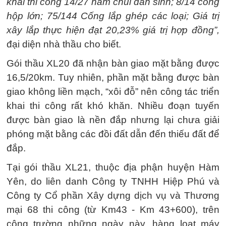
khai thi công 14/27 hầm chui dân sinh; 8/14 cống
hộp lớn; 75/144 Cống lắp ghép các loại; Giá trị
xây lắp thực hiện đạt 20,23% giá trị hợp đồng”,
đại diện nhà thầu cho biết.
Gói thầu XL20 đã nhận bàn giao mặt bằng được
16,5/20km. Tuy nhiên, phần mặt bằng được bàn
giao không liền mạch, “xôi đỗ” nên công tác triển
khai thi công rất khó khăn. Nhiều đoạn tuyến
được bàn giao là nền đắp nhưng lại chưa giải
phóng mặt bằng các đồi đất dẫn đến thiếu đất để
đắp.
Tại gói thầu XL21, thuộc địa phận huyện Hàm
Yên, do liên danh Công ty TNHH Hiệp Phú và
Công ty Cổ phần Xây dựng dịch vụ và Thương
mại 68 thi công (từ Km43 - Km 43+600), trên
công trường những ngày này, hàng loạt máy