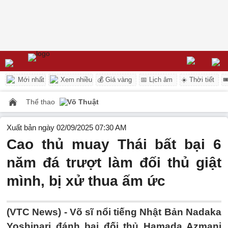
Mới nhất
Xem nhiều
💰 Giá vàng
📅 Lịch âm
☀️ Thời tiết

Thể thao
Võ Thuật
Xuất bản ngày 02/09/2025 07:30 AM
Cao thủ muay Thái bất bại 6
năm đá trượt làm đối thủ giật
mình, bị xử thua ấm ức
(VTC News) -
Võ sĩ nổi tiếng Nhật Bản Nadaka
Yoshinari đánh bại đối thủ Hamada Azmani