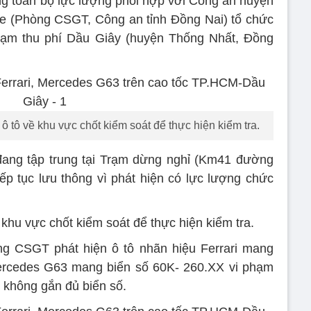
g toàn bộ lực lượng phối hợp với Công an huyện
e (Phòng CSGT, Công an tỉnh Đồng Nai) tổ chức
 Trạm thu phí Dầu Giây (huyện Thống Nhất, Đồng
 tô về khu vực chốt kiểm soát để thực hiện kiểm tra.
đang tập trung tại Trạm dừng nghỉ (Km41 đường
iếp tục lưu thông vì phát hiện có lực lượng chức
 khu vực chốt kiểm soát để thực hiện kiểm tra.
ợng CSGT phát hiện ô tô nhãn hiệu Ferrari mang
ercedes G63 mang biển số 60K- 260.XX vi phạm
e không gắn đủ biển số.