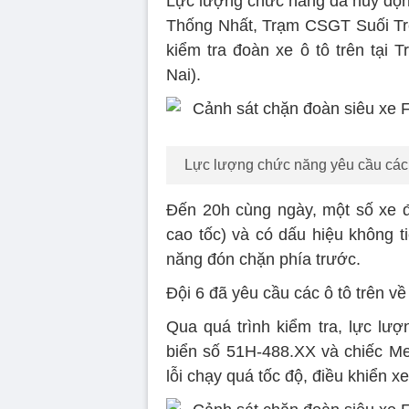
Lực lượng chức năng đã huy độn
Thống Nhất, Trạm CSGT Suối Tr
kiểm tra đoàn xe ô tô trên tại
Nai).
Lực lượng chức năng yêu cầu các ô
Đến 20h cùng ngày, một số xe 
cao tốc) và có dấu hiệu không t
năng đón chặn phía trước.
Đội 6 đã yêu cầu các ô tô trên về
Qua quá trình kiểm tra, lực lư
biển số 51H-488.XX và chiếc M
lỗi chạy quá tốc độ, điều khiển x