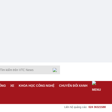
ỐNG
XE
KHOA HỌC CÔNG NGHỆ
CHUYỂN ĐỔI XANH
Liên hệ quảng cáo:
024 36321588