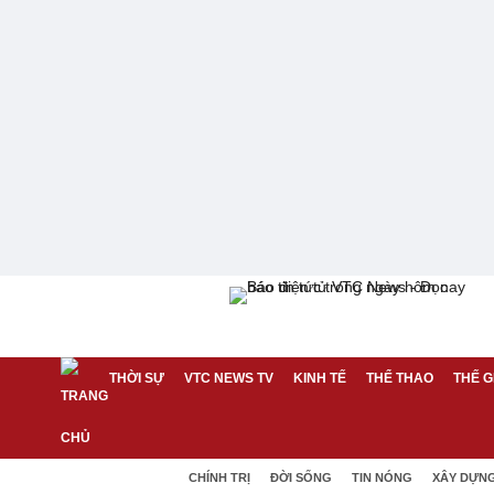
THỜI SỰ
VTC NEWS TV
KINH TẾ
THỂ THAO
THẾ G
CHÍNH TRỊ
ĐỜI SỐNG
TIN NÓNG
XÂY DỰN