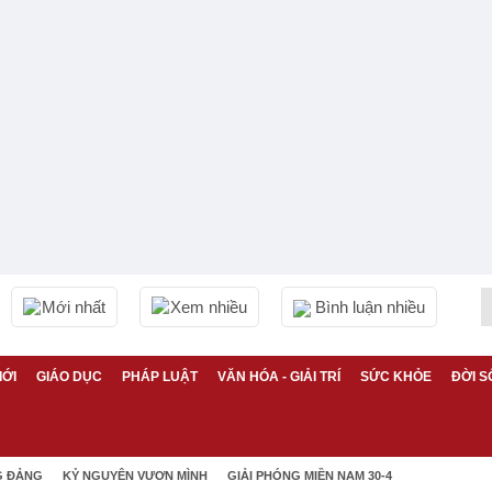
Mới nhất
Xem nhiều
Bình luận nhiều
IỚI
GIÁO DỤC
PHÁP LUẬT
VĂN HÓA - GIẢI TRÍ
SỨC KHỎE
ĐỜI S
G ĐẢNG
KỶ NGUYÊN VƯƠN MÌNH
GIẢI PHÓNG MIỀN NAM 30-4