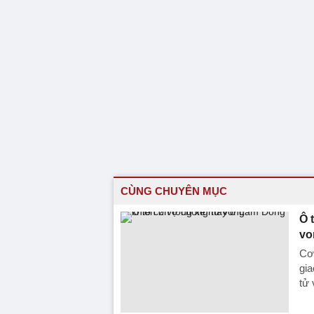
CÙNG CHUYÊN MỤC
Ô 
vo
Cơ 
gia
tử 