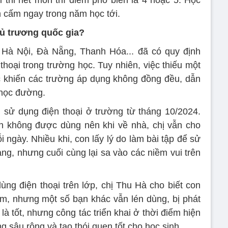
hi thi hết môn thì điểm phổ biến là 4 hoặc 5. Học
ên cấm ngay trong năm học tới.
hủ trương quốc gia?
 Hà Nội, Đà Nẵng, Thanh Hóa... đã có quy định
hoại trong trường học. Tuy nhiên, việc thiếu một
c khiến các trường áp dụng không đồng đều, dẫn
 học đường.
 sử dụng điện thoại ở trường từ tháng 10/2024.
on không được dùng nên khi về nhà, chị vẫn cho
 ngày. Nhiều khi, con lấy lý do làm bài tập để sử
ng, nhưng cuối cùng lại sa vào các niềm vui trên
ùng điện thoại trên lớp, chị Thu Hà cho biết con
m, nhưng một số bạn khác vẫn lén dùng, bị phát
là tốt, nhưng công tác triển khai ở thời điểm hiện
g sâu rộng và tạo thói quen tốt cho học sinh.