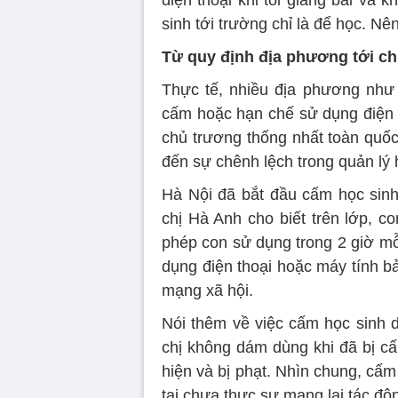
điện thoại khi tôi giảng bài và k
sinh tới trường chỉ là để học. N
Từ quy định địa phương tới c
Thực tế, nhiều địa phương như
cấm hoặc hạn chế sử dụng điện t
chủ trương thống nhất toàn quố
đến sự chênh lệch trong quản lý
Hà Nội đã bắt đầu cấm học sinh
chị Hà Anh cho biết trên lớp, c
phép con sử dụng trong 2 giờ mỗi
dụng điện thoại hoặc máy tính bả
mạng xã hội.
Nói thêm về việc cấm học sinh d
chị không dám dùng khi đã bị cấ
hiện và bị phạt. Nhìn chung, cấm 
tại chưa thực sự mang lại tác độn