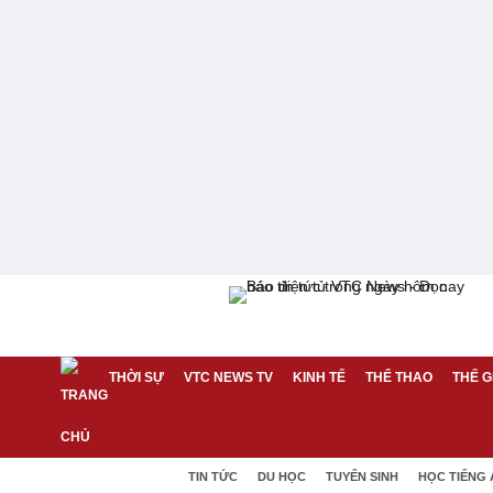
THỜI SỰ
VTC NEWS TV
KINH TẾ
THỂ THAO
THẾ G
TIN TỨC
DU HỌC
TUYỂN SINH
HỌC TIẾNG