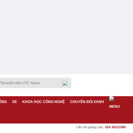
ỐNG
XE
KHOA HỌC CÔNG NGHỆ
CHUYỂN ĐỔI XANH
Liên hệ quảng cáo:
024 36321588