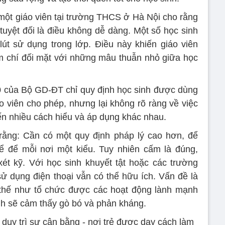
 một giáo viên tại trường THCS ở Hà Nội cho rằng
tuyệt đối là điều không dễ dàng. Một số học sinh
 lút sử dụng trong lớp. Điều này khiến giáo viên
m chí đối mặt với những mâu thuẫn nhỏ giữa học
0 của Bộ GD-ĐT chỉ quy định học sinh được dùng
áo viên cho phép, nhưng lại không rõ ràng về việc
ến nhiều cách hiểu và áp dụng khác nhau.
rằng: Cần có một quy định pháp lý cao hơn, để
ể để mỗi nơi một kiểu. Tuy nhiên cấm là đúng,
t kỹ. Với học sinh khuyết tật hoặc các trường
sử dụng điện thoại vẫn có thể hữu ích. Vấn đề là
y thế như tổ chức được các hoạt động lành mạnh
inh sẽ cảm thấy gò bó và phản kháng.