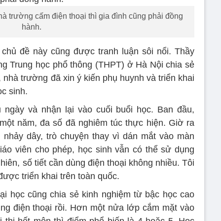
à trường cấm điện thoại thì gia đình cũng phải đồng
hành.
 chủ đề này cũng được tranh luận sôi nổi. Thầy
ờng Trung học phổ thông (THPT) ở Hà Nội chia sẻ
nhà trường đã xin ý kiến phụ huynh và triển khai
ọc sinh.
u ngày và nhận lại vào cuối buổi học. Ban đầu,
ột năm, đa số đã nghiêm túc thực hiện. Giờ ra
 nhảy dây, trò chuyện thay vì dán mắt vào màn
iáo viên cho phép, học sinh vẫn có thể sử dụng
nhiên, số tiết cần dùng điện thoại không nhiều. Tôi
ược triển khai trên toàn quốc.
ại học cũng chia sẻ kinh nghiệm từ bậc học cao
ng điện thoại rồi. Hơn một nửa lớp cắm mặt vào