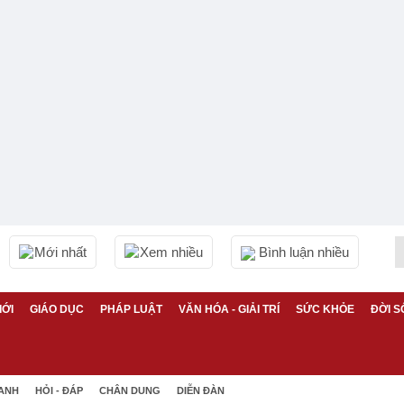
Mới nhất
Xem nhiều
Bình luận nhiều
IỚI
GIÁO DỤC
PHÁP LUẬT
VĂN HÓA - GIẢI TRÍ
SỨC KHỎE
ĐỜI S
 ANH
HỎI - ĐÁP
CHÂN DUNG
DIỄN ĐÀN