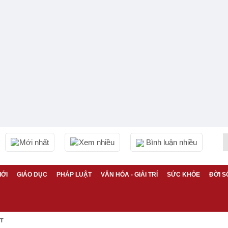
Mới nhất
Xem nhiều
Bình luận nhiều
IỚI
GIÁO DỤC
PHÁP LUẬT
VĂN HÓA - GIẢI TRÍ
SỨC KHỎE
ĐỜI S
ỆT