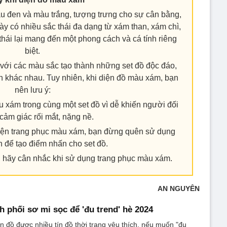
u đen và màu trắng, tượng trưng cho sự cân bằng,
ày có nhiều sắc thái đa dạng từ xám than, xám chì,
 thái lại mang đến một phong cách và cá tính riêng
biệt.
với các màu sắc tạo thành những set đồ độc đáo,
nh khác nhau. Tuy nhiên, khi diện đồ màu xám, bạn
nên lưu ý:
 xám trong cùng một set đồ vì dễ khiến người đối
cảm giác rối mắt, nặng nề.
diện trang phục màu xám, bạn đừng quên sử dụng
n để tạo điểm nhấn cho set đồ.
 hãy cân nhắc khi sử dụng trang phục màu xám.
AN NGUYÊN
 phối sơ mi sọc để 'đu trend' hè 2024
n đồ được nhiều tín đồ thời trang yêu thích, nếu muốn "đu