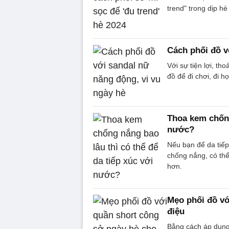
trend" trong dịp h
Cách phối đồ v
Với sự tiện lợi, th
đồ để đi chơi, đi h
Thoa kem chống
nước?
Nếu bạn để da tiếp
chống nắng, có thể
hơn.
Mẹo phối đồ vớ
điệu
Bằng cách áp dụng