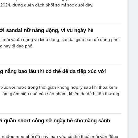
è 2024, đừng quên cách phối sơ mi sọc dưới đây.
ới sandal nữ năng động, vi vu ngày hè
oải mái và đa dạng về kiểu dáng, sandal giúp bạn dễ dàng phối
ọc hay đi dạo phố.
 nắng bao lâu thì có thể để da tiếp xúc với
 xúc với nước trong thời gian không hợp lý sau khi thoa kem
 làm giảm hiệu quả của sản phẩm, khiến da dễ bị tổn thương
i quần short công sở ngày hè cho nàng sành
 những mẹo phối đồ này, bạn vừa có thể thoải mái vận động