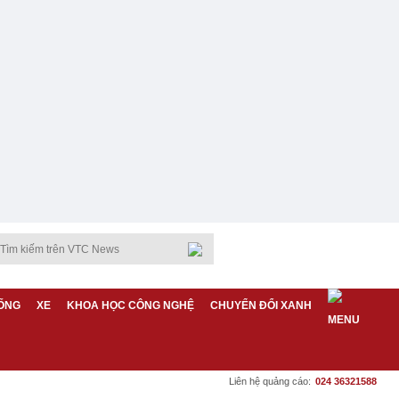
ỐNG
XE
KHOA HỌC CÔNG NGHỆ
CHUYỂN ĐỔI XANH
Liên hệ quảng cáo:
024 36321588