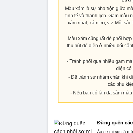
Màu xám là sự pha trộn giữa mà
tinh tế và thanh lịch. Gam màu n
xám nhạt, xám tro, v.v. Mỗi sắc
Màu xám cũng rất dễ phối hợp 
thu hút để diện ở nhiều bối cả
- Tránh phối quá nhiều gam màu
diện có 
- Để tránh sự nhàm chán khi 
các phụ kiệ
- Nếu bạn có làn da sẫm màu,
Đừng quên cách
Áo sơ mi sọc là mó