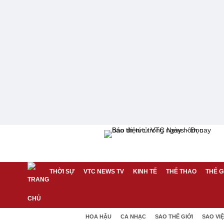
THỜI SỰ
VTC NEWS TV
KINH TẾ
THỂ THAO
THẾ G
HOA HẬU
CA NHẠC
SAO THẾ GIỚI
SAO VI