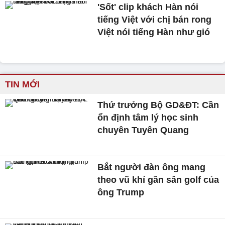
'Sốt' clip khách Hàn nói
tiếng Việt với chị bán rong
Việt nói tiếng Hàn như gió
TIN MỚI
Thứ trưởng Bộ GD&ĐT: Cần
ổn định tâm lý học sinh
chuyên Tuyên Quang
Bắt người đàn ông mang
theo vũ khí gần sân golf của
ông Trump