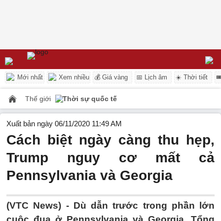
Mới nhất
Xem nhiều
💰 Giá vàng
📅 Lịch âm
☀️ Thời tiết

Thế giới
Thời sự quốc tế
Xuất bản ngày 06/11/2020 11:49 AM
Cách biệt ngày càng thu hẹp,
Trump nguy cơ mất cả
Pennsylvania và Georgia
(VTC News) -
Dù dẫn trước trong phần lớn
cuộc đua ở Pennsylvania và Georgia, Tổng