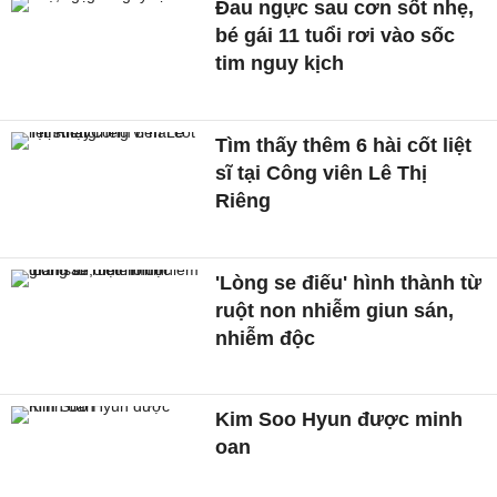
Đau ngực sau cơn sốt nhẹ,
bé gái 11 tuổi rơi vào sốc
tim nguy kịch
Tìm thấy thêm 6 hài cốt liệt
sĩ tại Công viên Lê Thị
Riêng
'Lòng se điếu' hình thành từ
ruột non nhiễm giun sán,
nhiễm độc
Kim Soo Hyun được minh
oan