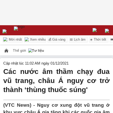
Mới nhất
Xem nhiều
💰 Giá vàng
📅 Lịch âm
☀️ Thời tiết

Thế giới
Tư liệu
Cập nhật lúc 11:02 AM ngày 01/12/2021
Các nước âm thầm chạy đua
vũ trang, châu Á nguy cơ trở
thành ‘thùng thuốc súng'
(VTC News) -
Nguy cơ xung đột vũ trang ở
khu vực châu Á gia tăng khi các quốc gia âm