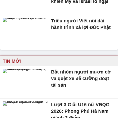
khiến Mỹ và Israel lo ngại
Triệu người Việt nối dài
hành trình xá lợi Đức Phật
TIN MỚI
Bắt nhóm người mượn cớ
va quệt xe để cưỡng đoạt
tài sản
Lượt 3 Giải U16 nữ VĐQG
2026: Phong Phú Hà Nam
giành 3 điểm