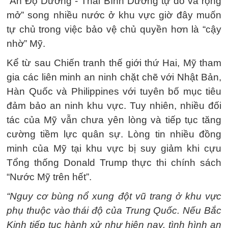
“Ấn Độ Dương - Thái Bình Dương tự do và rộng
mở” song nhiều nước ở khu vực giờ đây muốn
tự chủ trong việc bảo vệ chủ quyền hơn là “cậy
nhờ” Mỹ.
Kể từ sau Chiến tranh thế giới thứ Hai, Mỹ tham
gia các liên minh an ninh chặt chẽ với Nhật Bản,
Hàn Quốc và Philippines với tuyên bố mục tiêu
đảm bảo an ninh khu vực. Tuy nhiên, nhiều đối
tác của Mỹ vẫn chưa yên lòng và tiếp tục tăng
cường tiềm lực quân sự. Lòng tin nhiều đồng
minh của Mỹ tại khu vực bị suy giảm khi cựu
Tổng thống Donald Trump thực thi chính sách
“Nước Mỹ trên hết”.
“Nguy cơ bùng nổ xung đột vũ trang ở khu vực
phụ thuộc vào thái độ của Trung Quốc. Nếu Bắc
Kinh tiếp tục hành xử như hiện nay, tình hình an