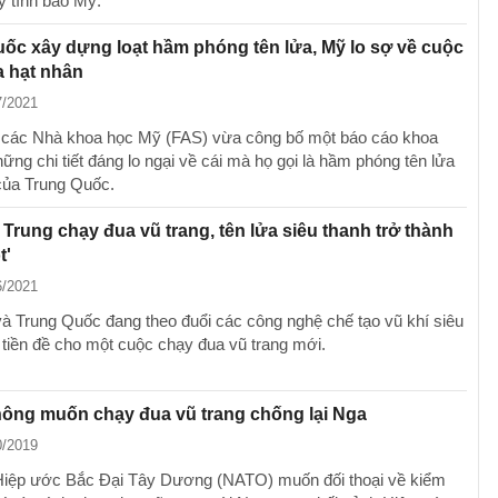
y tình báo Mỹ.
ốc xây dựng loạt hầm phóng tên lửa, Mỹ lo sợ về cuộc
a hạt nhân
7/2021
 các Nhà khoa học Mỹ (FAS) vừa công bố một báo cáo khoa
ững chi tiết đáng lo ngại về cái mà họ gọi là hầm phóng tên lửa
của Trung Quốc.
 Trung chạy đua vũ trang, tên lửa siêu thanh trở thành
t'
6/2021
à Trung Quốc đang theo đuổi các công nghệ chế tạo vũ khí siêu
o tiền đề cho một cuộc chạy đua vũ trang mới.
ông muốn chạy đua vũ trang chống lại Nga
0/2019
iệp ước Bắc Đại Tây Dương (NATO) muốn đối thoại về kiểm