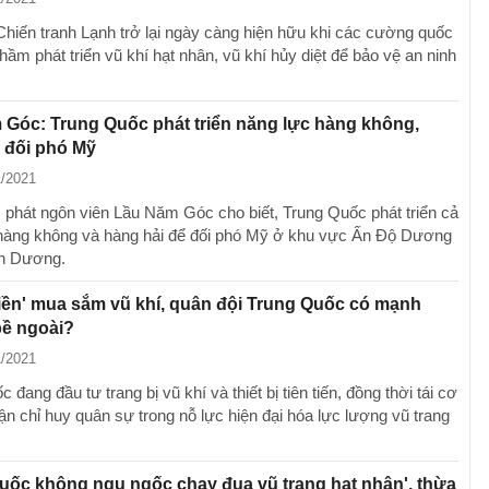
hiến tranh Lạnh trở lại ngày càng hiện hữu khi các cường quốc
ầm phát triển vũ khí hạt nhân, vũ khí hủy diệt để bảo vệ an ninh
Góc: Trung Quốc phát triển năng lực hàng không,
 đối phó Mỹ
1/2021
 phát ngôn viên Lầu Năm Góc cho biết, Trung Quốc phát triển cả
hàng không và hàng hải để đối phó Mỹ ở khu vực Ấn Độ Dương
nh Dương.
tiền' mua sắm vũ khí, quân đội Trung Quốc có mạnh
bề ngoài?
1/2021
 đang đầu tư trang bị vũ khí và thiết bị tiên tiến, đồng thời tái cơ
ận chỉ huy quân sự trong nỗ lực hiện đại hóa lực lượng vũ trang
.
uốc không ngu ngốc chạy đua vũ trang hạt nhân', thừa