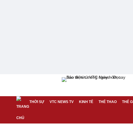
THỜI SỰ
VTC NEWS TV
KINH TẾ
THỂ THAO
THẾ G