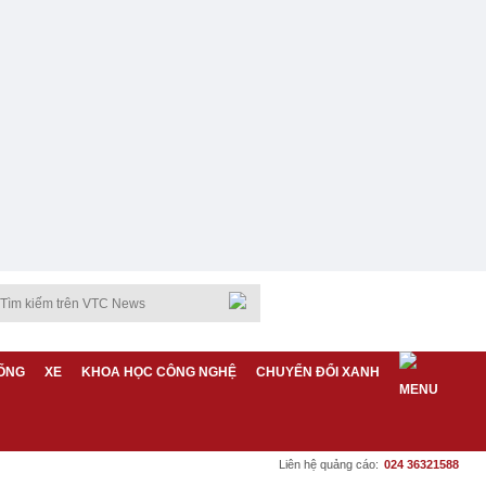
ỐNG
XE
KHOA HỌC CÔNG NGHỆ
CHUYỂN ĐỔI XANH
Liên hệ quảng cáo:
024 36321588