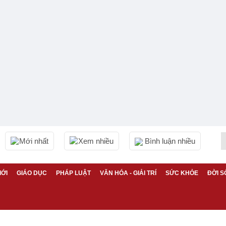
Mới nhất
Xem nhiều
Bình luận nhiều
IỚI
GIÁO DỤC
PHÁP LUẬT
VĂN HÓA - GIẢI TRÍ
SỨC KHỎE
ĐỜI S