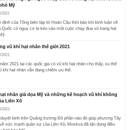
 phó Mỹ
0/2021
n định của Tổng biên tập tờ Hoàn Cầu thời báo khi bình luận về
g Quốc có nguy cơ bị kéo vào một cuộc chạy đua vũ trang hạt
Mỹ.
ng vũ khí hạt nhân thế giới 2021
0/2021
năm 2021 tại các quốc gia có vũ khí hạt nhân cho thấy, xu thế
vũ khí hạt nhân vẫn đang chiếm ưu thế.
hạt nhân giả dọa Mỹ và những kế hoạch vũ khí không
ủa Liên Xô
8/2021
duyệt binh trên Quảng trường Đỏ phần nào đó giúp phương Tây
 về sức mạnh quân sự của Liên Xô, Moskva đã tận dụng điều