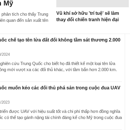
h Mỹ
Vũ khí sở hữu 'trí tuệ' sẽ làm
 phân tích cho thấy Trung
thay đổi chiến tranh hiện đại
ên quan đến sản xuất tên
ốc chế tạo tên lửa đất đối không tầm sát thương 2.000
3/2024
ghiên cứu Trung Quốc cho biết họ đã thiết kế một loại tên lửa
hông mới vượt xa các đối thủ khác, với tầm bắn hơn 2.000 km.
uốc muốn kéo các đối thủ phá sản trong cuộc đua UAV
1/2023
triển được UAV với hiệu suất tốt và chi phí thấp hơn đồng nghĩa
c có thể tạo gánh nặng tài chính đáng kể cho Mỹ trong cuộc đua