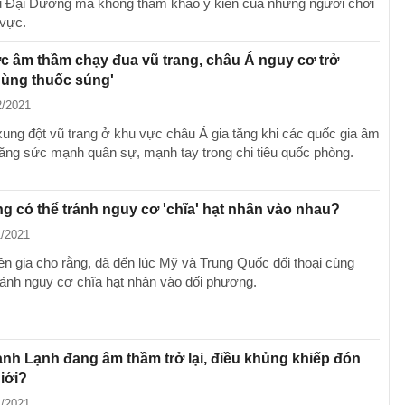
 Đại Dương mà không tham khảo ý kiến ​​của những người chơi
 vực.
 âm thầm chạy đua vũ trang, châu Á nguy cơ trở
hùng thuốc súng'
2/2021
ung đột vũ trang ở khu vực châu Á gia tăng khi các quốc gia âm
tăng sức mạnh quân sự, mạnh tay trong chi tiêu quốc phòng.
ng có thể tránh nguy cơ 'chĩa' hạt nhân vào nhau?
1/2021
n gia cho rằng, đã đến lúc Mỹ và Trung Quốc đối thoại cùng
ránh nguy cơ chĩa hạt nhân vào đối phương.
anh Lạnh đang âm thầm trở lại, điều khủng khiếp đón
giới?
1/2021