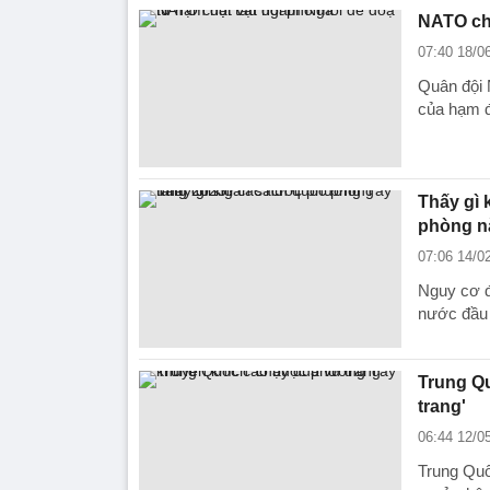
NATO chậ
07:40 18/0
Quân đội 
của hạm đ
Thấy gì 
phòng n
07:06 14/0
Nguy cơ đ
nước đầu 
Trung Q
trang'
06:44 12/0
Trung Quố