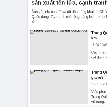
sản xuất tên lửa, cạnh tran
Ảnh vệ tinh, bản đồ và dữ liệu công khai do CNN
Quốc đang đẩy mạnh mở rộng hàng loạt cơ sở li
lửa.
Trung Qu
km
18:00 29/0
Các nhà n
đất đối k
Trung Q
giá rẻ?
15:51 05/1
Việc phát 
Trung Quố
vũ trang.