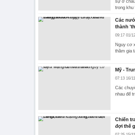
sự ở châu
trong khu
Các nước
thành ‘t
09:17 01/1
Nguy cơ x
thầm gia 
Mỹ - Tru
07:13 16/1
Các chuyê
nhau để t
Chiến tr
đợi thế 
07:25 15/1