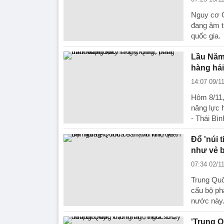
Nguy cơ C
đang âm th
quốc gia.
Lầu Năm 
hàng hải
14:07 09/1
Hôm 8/11,
năng lực 
- Thái Bì
Đổ 'núi 
như vẻ 
07:34 02/1
Trung Quốc
cấu bộ ph
nước này
'Trung Q