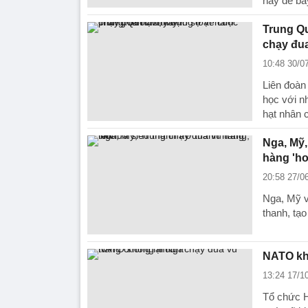
này để bẫ
Trung Qu
chạy đu
10:48 30/0
Liên đoàn
học với nh
hạt nhân 
Nga, Mỹ,
hàng 'ho
20:58 27/0
Nga, Mỹ v
thanh, tạ
NATO kh
13:24 17/1
Tổ chức H