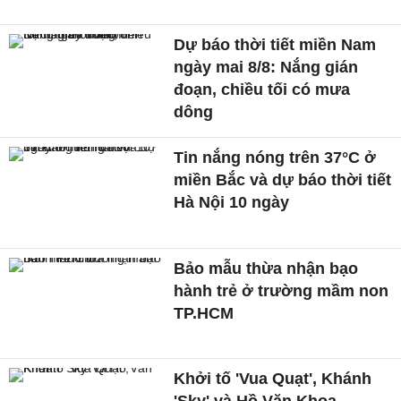
Dự báo thời tiết miền Nam
ngày mai 8/8: Nắng gián
đoạn, chiều tối có mưa
dông
Tin nắng nóng trên 37°C ở
miền Bắc và dự báo thời tiết
Hà Nội 10 ngày
Bảo mẫu thừa nhận bạo
hành trẻ ở trường mầm non
TP.HCM
Khởi tố 'Vua Quạt', Khánh