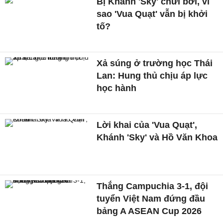
Bị Khánh 'Sky' chửi bới, vì
sao 'Vua Quạt' vẫn bị khởi
tố?
Xả súng ở trường học Thái
Lan: Hung thủ chịu áp lực
học hành
Lời khai của 'Vua Quạt',
Khánh 'Sky' và Hồ Văn Khoa
Thắng Campuchia 3-1, đội
tuyển Việt Nam đứng đầu
bảng A ASEAN Cup 2026