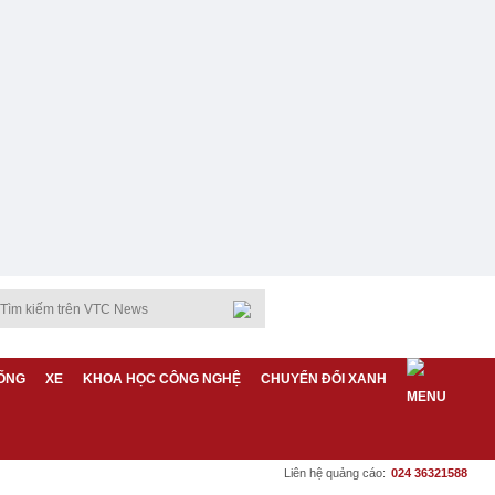
ỐNG
XE
KHOA HỌC CÔNG NGHỆ
CHUYỂN ĐỔI XANH
Liên hệ quảng cáo:
024 36321588