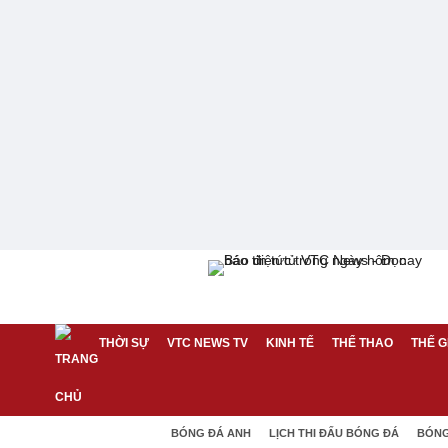
THỜI SỰ
VTC NEWS TV
KINH TẾ
THỂ THAO
THẾ G
BÓNG ĐÁ ANH
LỊCH THI ĐẤU BÓNG ĐÁ
BÓNG