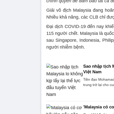
chính quyền để đảm bảo tất cả đ
Giải vô địch Malaysia đang hoãn
Nhiều khả năng, các CLB chỉ đượ
Đại dịch COVID-19 đến nay khiến
115 người chết. Malaysia là quố
sau Singapore, Indonesia, Phili
người nhiễm bệnh.
Sao nhập tịch M
Việt Nam
Tiền đạo Mohamadou
trung trở lại cho 
'Malaysia có c