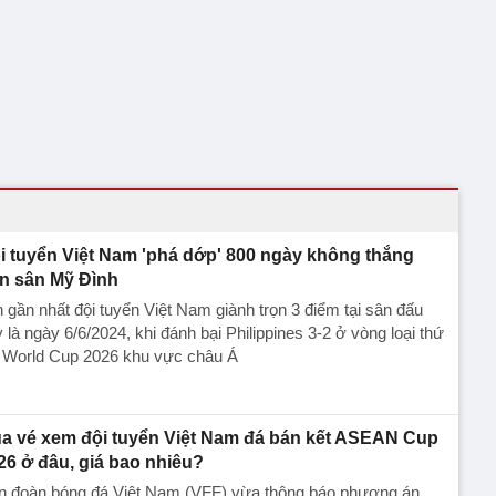
i tuyển Việt Nam 'phá dớp' 800 ngày không thắng
ên sân Mỹ Đình
 gần nhất đội tuyển Việt Nam giành trọn 3 điểm tại sân đấu
 là ngày 6/6/2024, khi đánh bại Philippines 3-2 ở vòng loại thứ
i World Cup 2026 khu vực châu Á
a vé xem đội tuyển Việt Nam đá bán kết ASEAN Cup
26 ở đâu, giá bao nhiêu?
ên đoàn bóng đá Việt Nam (VFF) vừa thông báo phương án