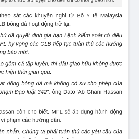
p tổ chức tập luyện cho đến khi có thông báo mới.
heo sát các khuyến nghị từ Bộ Y tế Malaysia
B bóng đá hoạt động trở lại.
phủ đã quyết định gia hạn Lệnh kiểm soát có điều
FL hy vọng các CLB tiếp tục tuân thủ các hướng
ông báo mới.
ao gồm cả tập luyện, thi đấu giao hữu không được
c hiện thời gian qua.
hoạt động bóng đá mà không có sự cho phép của
 phạm Đạo luật 342”,
ông Dato ‘Ab Ghani Hassan
Hassan còn cho biết, MFL sẽ áp dụng hành động
ọ vi phạm các hướng dẫn.
iên nhẫn. Chúng ta phải tuân thủ các yêu cầu của