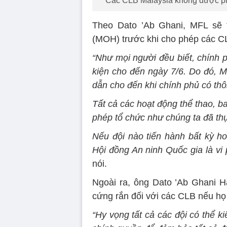
Các CLB Malaysia không được phé
Theo Dato ’Ab Ghani, MFL sẽ t
(MOH) trước khi cho phép các CL
“Như mọi người đều biết, chính 
kiện cho đến ngày 7/6. Do đó, M
dẫn cho đến khi chính phủ có th
Tất cả các hoạt động thể thao, b
phép tổ chức như chúng ta đã thự
Nếu đội nào tiến hành bất kỳ 
Hội đồng An ninh Quốc gia là vi
nói.
Ngoài ra, ông Dato ’Ab Ghani 
cứng rắn đối với các CLB nếu h
“Hy vọng tất cả các đội có thể k