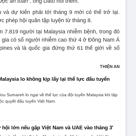
ược an toàn”,
ông Dato nói thêm.
 và dự kiến phải tới tháng 9 mới có thể trở lại.
c phép hội quân tập luyện từ tháng 8.
 7.819 người tại Malaysia nhiễm bệnh, trong đó
c gia có số người nhiễm cao thứ 4 ở Đông Nam Á
ppines và là quốc gia đứng thứ 61 thế giới về số
THIỆN AN
alaysia lo không kịp lấy lại thể lực đấu tuyển
 Sumareh lo ngại về thể lực của đội tuyển Malaysia khi tập
cuộc quyết đấu tuyển Việt Nam.
ơ hội lớn nếu gặp Việt Nam và UAE vào tháng 3'