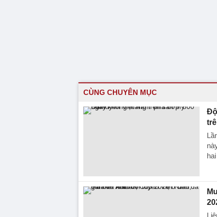
CÙNG CHUYÊN MỤC
Độ
tr
Lần
này
ha
Mu
20
Li