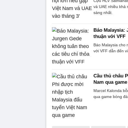
Cựu HLV Sathianath
và UAE nhiều khả n
sàng nhất.
Báo Malaysia: 
thuận với VFF
Báo Malaysia cho r
với VFF dẫn đến việ
Cầu thủ châu P
Nam qua game
Marcel Kalonda bỗn
qua game bóng đá 