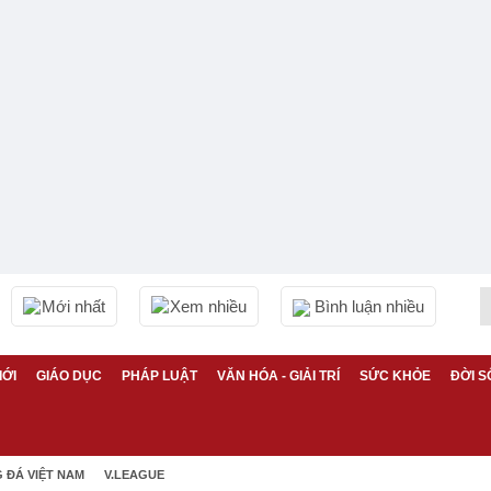
Mới nhất
Xem nhiều
Bình luận nhiều
IỚI
GIÁO DỤC
PHÁP LUẬT
VĂN HÓA - GIẢI TRÍ
SỨC KHỎE
ĐỜI S
 ĐÁ VIỆT NAM
V.LEAGUE