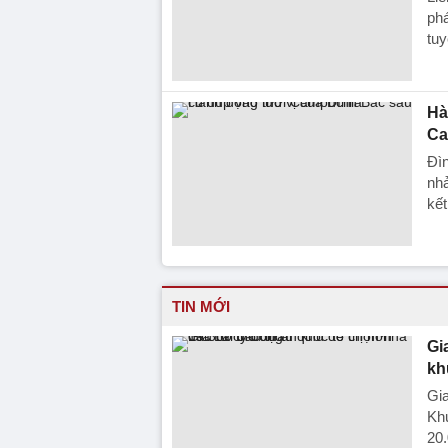
ph
tuy
Hà
Ca
Đìn
nhả
kế
TIN MỚI
Gi
kh
Gia
Kh
20.