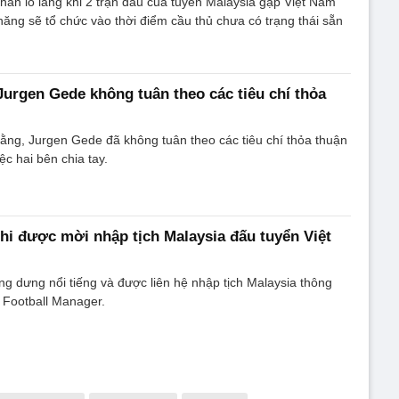
an lo lắng khi 2 trận đấu của tuyển Malaysia gặp Việt Nam
ăng sẽ tổ chức vào thời điểm cầu thủ chưa có trạng thái sẵn
Jurgen Gede không tuân theo các tiêu chí thỏa
ằng, Jurgen Gede đã không tuân theo các tiêu chí thỏa thuận
c hai bên chia tay.
hi được mời nhập tịch Malaysia đấu tuyển Việt
g dưng nổi tiếng và được liên hệ nhập tịch Malaysia thông
Football Manager.