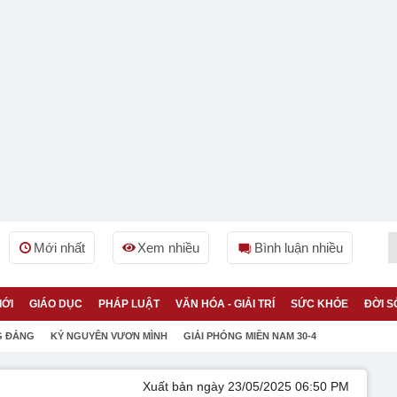
Mới nhất
Xem nhiều
Bình luận nhiều
IỚI
GIÁO DỤC
PHÁP LUẬT
VĂN HÓA - GIẢI TRÍ
SỨC KHỎE
ĐỜI S
G ĐẢNG
KỶ NGUYÊN VƯƠN MÌNH
GIẢI PHÓNG MIỀN NAM 30-4
Xuất bản ngày 23/05/2025 06:50 PM