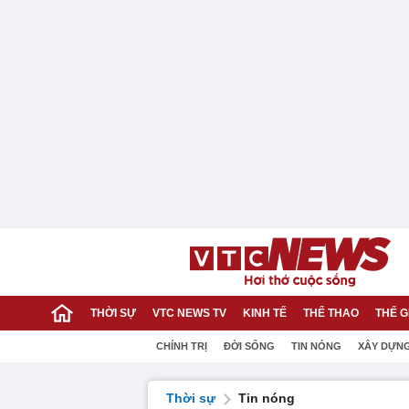
THỜI SỰ
VTC NEWS TV
KINH TẾ
THỂ THAO
THẾ G
CHÍNH TRỊ
ĐỜI SỐNG
TIN NÓNG
XÂY DỰN
Thời sự
Tin nóng