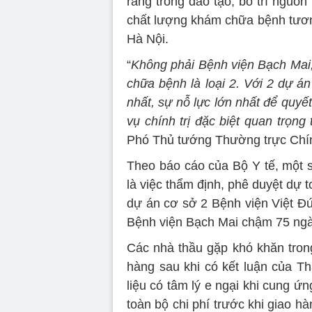
ràng trong đào tạo, bố trí nguồ
chất lượng khám chữa bệnh tươn
Hà Nội.
“
Không phải Bệnh viện Bạch Mai,
chữa bệnh là loại 2. Với 2 dự án
nhất, sự nỗ lực lớn nhất để quy
vụ chính trị đặc biệt quan trọng
Phó Thủ tướng Thường trực Chí
Theo báo cáo của Bộ Y tế, một 
là việc thẩm định, phê duyệt dự 
dự án cơ sở 2 Bệnh viện Việt Đ
Bệnh viện Bạch Mai chậm 75 ngà
Các nhà thầu gặp khó khăn trong
hàng sau khi có kết luận của Th
liệu có tâm lý e ngại khi cung ứ
toàn bộ chi phí trước khi giao hà