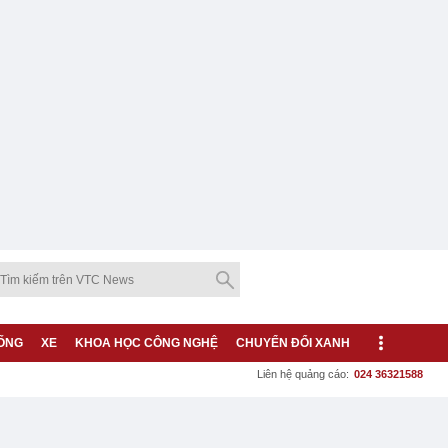
ỐNG
XE
KHOA HỌC CÔNG NGHỆ
CHUYỂN ĐỔI XANH
Liên hệ quảng cáo:
024 36321588