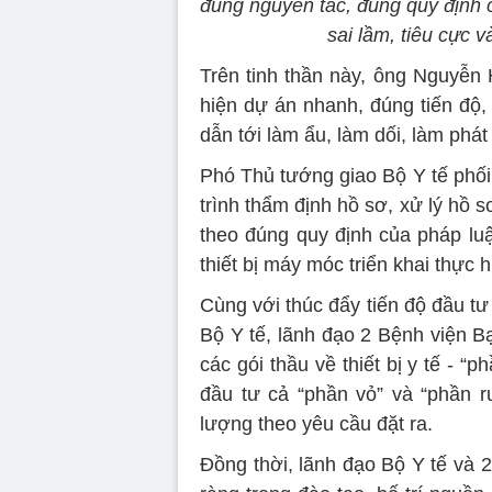
đúng nguyên tắc, đúng quy định c
sai lầm, tiêu cực 
Trên tinh thần này, ông Nguyễn H
hiện dự án nhanh, đúng tiến độ,
dẫn tới làm ẩu, làm dối, làm phát
Phó Thủ tướng giao Bộ Y tế phố
trình thẩm định hồ sơ, xử lý hồ 
theo đúng quy định của pháp luậ
thiết bị máy móc triển khai thực
Cùng với thúc đẩy tiến độ đầu tư
Bộ Y tế, lãnh đạo 2 Bệnh viện B
các gói thầu về thiết bị y tế - “
đầu tư cả “phần vỏ” và “phần r
lượng theo yêu cầu đặt ra.
Đồng thời, lãnh đạo Bộ Y tế và 2