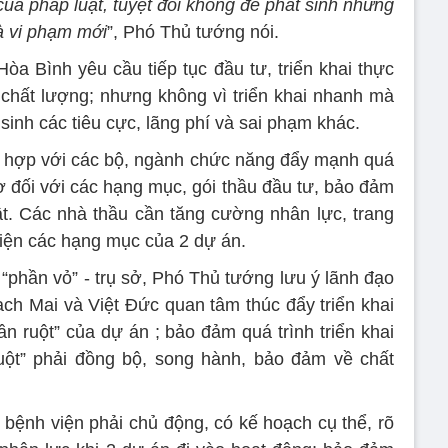
ủa pháp luật, tuyệt đối không để phát sinh những
và vi phạm mới
”, Phó Thủ tướng nói.
òa Bình yêu cầu tiếp tục đầu tư, triển khai thực
 chất lượng; nhưng không vì triển khai nhanh mà
 sinh các tiêu cực, lãng phí và sai phạm khác.
i hợp với các bộ, ngành chức năng đẩy mạnh quá
sơ đối với các hạng mục, gói thầu đầu tư, bảo đảm
t. Các nhà thầu cần tăng cường nhân lực, trang
 hiện các hạng mục của 2 dự án.
 “phần vỏ” - trụ sở, Phó Thủ tướng lưu ý lãnh đạo
ạch Mai và Việt Đức quan tâm thúc đẩy triển khai
phần ruột” của dự án ; bảo đảm quá trình triển khai
uột” phải đồng bộ, song hành, bảo đảm về chất
 bệnh viện phải chủ động, có kế hoạch cụ thể, rõ