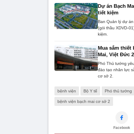
Dự án Bạch Mai
tiết kiệm
Ban Quản lý dự án
(gói thầu XDVD-01)
kiệm.
Mua sắm thiết 
Mai, Việt Đức 2
Phó Thủ tướng yêu 
đào tạo nhân lực 
cơ sở 2.
bệnh viện
Bộ Y tế
Phó thủ tướng
bệnh viện bạch mai cơ sở 2
Facebook