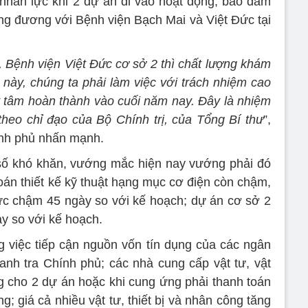
n nhân lực khi 2 dự án đi vào hoạt động; bảo đảm
g đương với Bệnh viện Bạch Mai và Việt Đức tại
 Bệnh viện Việt Đức cơ sở 2 thì chất lượng khám
 này, chúng ta phải làm việc với trách nhiệm cao
ết tâm hoàn thành vào cuối năm nay. Đây là nhiệm
 theo chỉ đạo của Bộ Chính trị, của Tổng Bí thư
”,
nh phủ nhấn mạnh.
số khó khăn, vướng mắc hiện nay vướng phải đó
toán thiết kế kỹ thuật hạng mục cơ điện còn chậm,
ức chậm 45 ngày so với kế hoạch; dự án cơ sở 2
y so với kế hoạch.
 việc tiếp cận nguồn vốn tín dụng của các ngân
anh tra Chính phủ; các nhà cung cấp vật tư, vật
ng cho 2 dự án hoặc khi cung ứng phải thanh toán
ng; giá cả nhiều vật tư, thiết bị và nhân công tăng