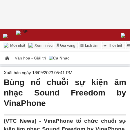
Mới nhất
Xem nhiều
💰 Giá vàng
📅 Lịch âm
☀️ Thời tiết

Văn hóa - Giải trí
Ca Nhạc
Xuất bản ngày 18/09/2023 05:41 PM
Bùng nổ chuỗi sự kiện âm
nhạc Sound Freedom by
VinaPhone
(VTC News) -
VinaPhone tổ chức chuỗi sự
kiện âm nhạc Sound Freedom by VinaPhone,