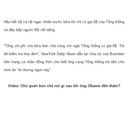
Hầu hết tất cả rất ngạc nhiên trước bữa tối chỉ có giá 6$ của Tổng thống
và đầu bếp người Mỹ nổi tiếng.
“Tổng chi phí cho bữa bún chả cùng với ngài Tổng thống có giá 6$. Tôi
đã kiểm tra hóa đơn”,
NewYork Daily News
dẫn lại chia sẻ của Bourdain
trên trang cá nhân đồng thời cho biết ông cùng Tổng thống trả tiền cho
món ăn “rẻ nhưng ngon này”.
Video: Chủ quán bún chả nói gì sau khi ông Obama đến thăm?