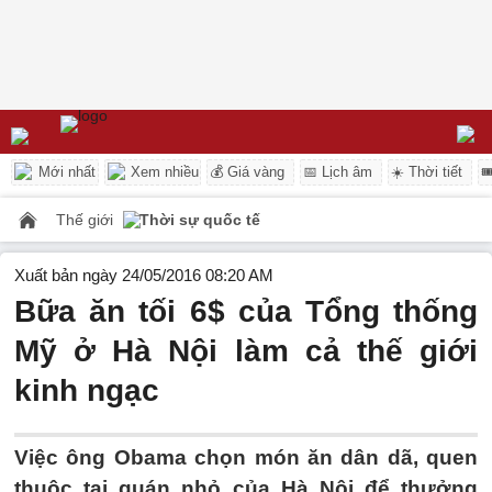
Mới nhất
Xem nhiều
💰 Giá vàng
📅 Lịch âm
☀️ Thời tiết

Thế giới
Thời sự quốc tế
Xuất bản ngày 24/05/2016 08:20 AM
Bữa ăn tối 6$ của Tổng thống
Mỹ ở Hà Nội làm cả thế giới
kinh ngạc
Việc ông Obama chọn món ăn dân dã, quen
thuộc tại quán nhỏ của Hà Nội để thưởng