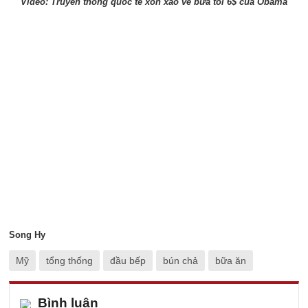
Video:
Truyền thông quốc tế xôn xao về bữa tối 6$ của Obama
Song Hy
Mỹ
tổng thống
đầu bếp
bún chả
bữa ăn
Bình luận