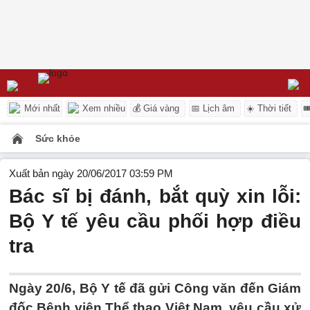
Mới nhất
Xem nhiều
💰 Giá vàng
📅 Lịch âm
☀️ Thời tiết

Sức khỏe
Xuất bản ngày 20/06/2017 03:59 PM
Bác sĩ bị đánh, bắt quỳ xin lỗi:
Bộ Y tế yêu cầu phối hợp điều
tra
Ngày 20/6, Bộ Y tế đã gửi Công văn đến Giám
đốc Bệnh viện Thể thao Việt Nam, yêu cầu xử