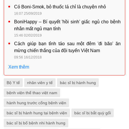
Có Boni-Smok, bỏ thuốc lá chỉ là chuyện nhỏ
16:07 25/09/2019
BoniHappy – Bí quyết 'hồi sinh' giấc ngủ cho bệnh
nhân mất ngủ mạn tính
15:46 02/02/2019
Cách giúp bạn tỉnh táo sau một đêm 'đi bão' ăn
mừng chiến thắng của đội tuyển Việt Nam
09:56 16/12/2018
Xem thêm
Bộ Y tế
nhân viên y tế
bác sĩ bị hành hung
bệnh viện thể thao việt nam
hành hung trước cổng bệnh viện
bác sĩ bị hành hung tại bệnh viện
bác sĩ bị bắt quỳ gối
bác sĩ bị bố bệnh nhi hành hung