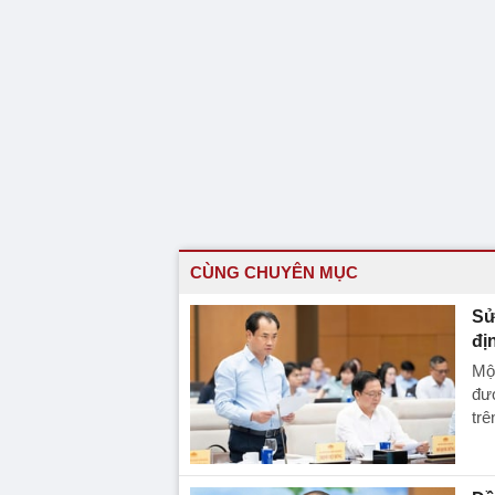
CÙNG CHUYÊN MỤC
Sử
đị
Một
đượ
trê