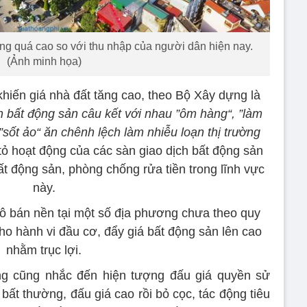
ng quá cao so với thu nhập của người dân hiện nay.
(Ảnh minh họa)
hiến giá nhà đất tăng cao, theo Bộ Xây dựng là
h bất động sản câu kết với nhau ”ôm hàng“, ”làm
y ”sốt ảo“ ăn chênh lệch làm nhiễu loạn thị trường
tỏ hoạt động của các sàn giao dịch bất động sản
ất động sản, phòng chống rửa tiền trong lĩnh vực
này.
 lô bán nền tại một số địa phương chưa theo quy
cho hành vi đầu cơ, đẩy giá bất động sản lên cao
nhằm trục lợi.
g cũng nhắc đến hiện tượng đấu giá quyền sử
 bất thường, đấu giá cao rồi bỏ cọc, tác động tiêu