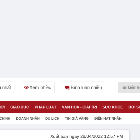
 nhất
Xem nhiều
Bình luận nhiều
IỚI
GIÁO DỤC
PHÁP LUẬT
VĂN HÓA - GIẢI TRÍ
SỨC KHỎE
ĐỜI S
 CHÍNH
DOANH NHÂN
DU LỊCH
TIN GIÁ VÀNG
ĐIỆN HẠT NHÂN
Xuất bản ngày 29/04/2022 12:57 PM