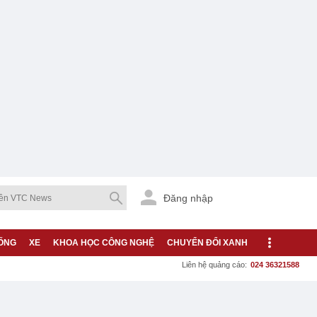
Đăng nhập
ỐNG
XE
KHOA HỌC CÔNG NGHỆ
CHUYỂN ĐỔI XANH
Liên hệ quảng cáo:
024 36321588