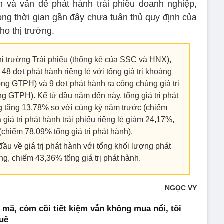
n và vấn đề phát hành trái phiếu doanh nghiệp,
rong thời gian gần đây chưa tuân thủ quy định của
ho thị trường.
hị trường Trái phiếu (thống kê của SSC và HNX),
 48 đợt phát hành riêng lẻ với tổng giá trị khoảng
ng GTPH) và 9 đợt phát hành ra công chúng giá trị
g GTPH). Kể từ đầu năm đến này, tổng giá trị phát
ng tăng 13,78% so với cùng kỳ năm trước (chiếm
 giá trị phát hành trái phiếu riêng lẻ giảm 24,17%,
(chiếm 78,09% tổng giá trị phát hành).
u về giá trị phát hành với tổng khối lượng phát
ng, chiếm 43,36% tổng giá trị phát hành.
NGỌC VY
 mã, còm cõi tiết kiệm vẫn không mua nổi, tôi
uê