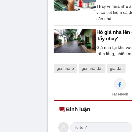
Thay vì mua nhà a
vì có tiết kiệm cả
căn nhà.
Hô giá nhà lên 
'tẩy chay'
Giá nhà tại khu vự
trầm lắng, nhiều mô
giá nhà ở
giá nhà đất
giá đất
Facebook
Bình luận