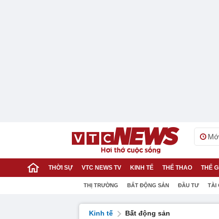
Mới
THỜI SỰ
VTC NEWS TV
KINH TẾ
THỂ THAO
THẾ G
THỊ TRƯỜNG
BẤT ĐỘNG SẢN
ĐẦU TƯ
TÀI
Kinh tế
Bất động sản