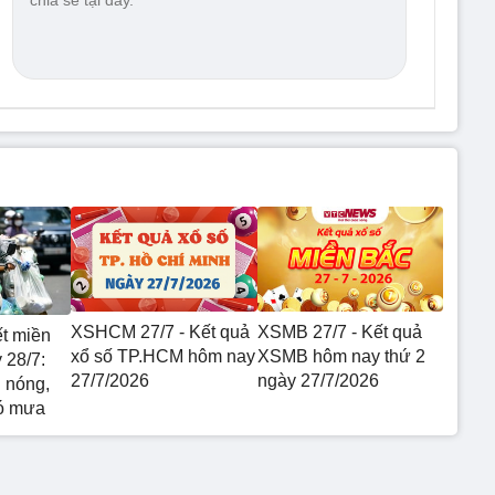
XSHCM 27/7 - Kết quả
XSMB 27/7 - Kết quả
ết miền
xổ số TP.HCM hôm nay
XSMB hôm nay thứ 2
 28/7:
27/7/2026
ngày 27/7/2026
 nóng,
ó mưa