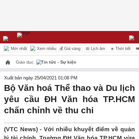
Mới nhất
Xem nhiều
💰 Giá vàng
📅 Lịch âm
☀️ Thời tiết

Giáo dục
Tin tức - Sự kiện
Xuất bản ngày 25/04/2021 01:08 PM
Bộ Văn hoá Thể thao và Du lịch
yêu cầu ĐH Văn hóa TP.HCM
chấn chỉnh về thu chi
(VTC News) -
Với nhiều khuyết điểm về quản
lý tài chính, Trường ĐH Văn hóa TP.HCM vừa