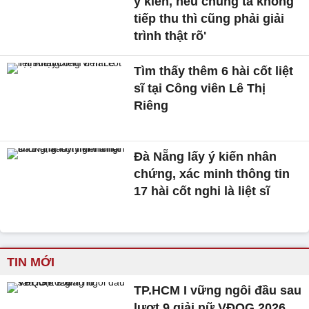
ý kiến, nếu chúng ta không
tiếp thu thì cũng phải giải
trình thật rõ'
Tìm thấy thêm 6 hài cốt liệt
sĩ tại Công viên Lê Thị
Riêng
Đà Nẵng lấy ý kiến nhân
chứng, xác minh thông tin
17 hài cốt nghi là liệt sĩ
TIN MỚI
TP.HCM I vững ngôi đầu sau
lượt 9 giải nữ VĐQG 2026