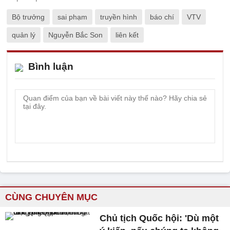
Bộ trưởng
sai phạm
truyền hình
báo chí
VTV
quản lý
Nguyễn Bắc Son
liên kết
Bình luận
CÙNG CHUYÊN MỤC
Chủ tịch Quốc hội: 'Dù một