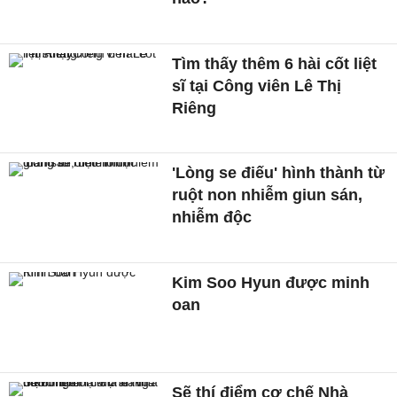
Tìm thấy thêm 6 hài cốt liệt
sĩ tại Công viên Lê Thị
Riêng
'Lòng se điếu' hình thành từ
ruột non nhiễm giun sán,
nhiễm độc
Kim Soo Hyun được minh
oan
Sẽ thí điểm cơ chế Nhà