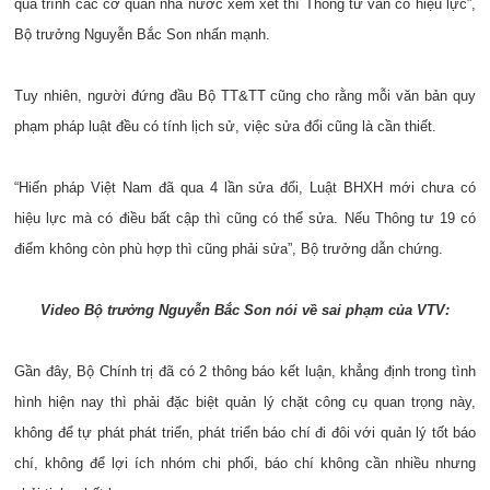
quá trình các cơ quan nhà nước xem xét thì Thông tư vẫn có hiệu lực”,
Bộ trưởng Nguyễn Bắc Son nhấn mạnh.
Tuy nhiên, người đứng đầu Bộ TT&TT cũng cho rằng mỗi văn bản quy
phạm pháp luật đều có tính lịch sử, việc sửa đổi cũng là cần thiết.
“Hiến pháp Việt Nam đã qua 4 lần sửa đổi, Luật BHXH mới chưa có
hiệu lực mà có điều bất cập thì cũng có thể sửa. Nếu Thông tư 19 có
điểm không còn phù hợp thì cũng phải sửa”, Bộ trưởng dẫn chứng.
Video Bộ trưởng Nguyễn Bắc Son nói về sai phạm của VTV:
Gần đây, Bộ Chính trị đã có 2 thông báo kết luận, khẳng định trong tình
hình hiện nay thì phải đặc biệt quản lý chặt công cụ quan trọng này,
không để tự phát phát triển, phát triển báo chí đi đôi với quản lý tốt báo
chí, không để lợi ích nhóm chi phối, báo chí không cần nhiều nhưng