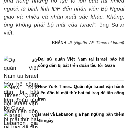
phá hỏng những nỗ lực to lớn của rất nhiều
người, từ binh lính IDF đến nhân viên Bộ Ngoại
giao và nhiều cá nhân xuất sắc khác. Không,
ông không phải bộ mặt của Israel”
, ông Sa’ar
viết.
KHÁNH LY
(Nguồn: AP, Times of Israel)
Đại sứ quán Việt Nam tại Israel bảo hộ
công dân bị bắt trên đoàn tàu tới Gaza
New York Times: Quân đội Israel vận hành
tiền đồn bí mật thứ hai tại Iraq để tấn công
Iran
Israel và Lebanon gia hạn ngừng bắn thêm
45 ngày