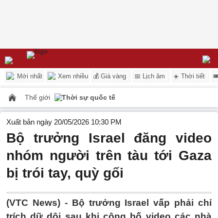
Mới nhất
Xem nhiều
💰 Giá vàng
📅 Lịch âm
☀️ Thời tiết

Thế giới
Thời sự quốc tế
Xuất bản ngày 20/05/2026 10:30 PM
Bộ trưởng Israel đăng video
nhóm người trên tàu tới Gaza
bị trói tay, quỳ gối
(VTC News) -
Bộ trưởng Israel vấp phải chỉ
trích dữ dội sau khi công bố video các nhà