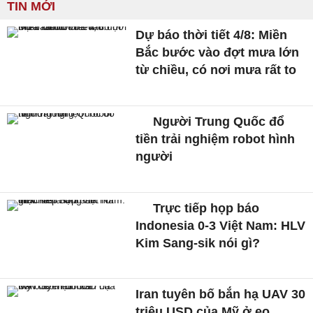
TIN MỚI
Dự báo thời tiết 4/8: Miền
Bắc bước vào đợt mưa lớn
từ chiều, có nơi mưa rất to
Người Trung Quốc đổ
tiền trải nghiệm robot hình
người
Trực tiếp họp báo
Indonesia 0-3 Việt Nam: HLV
Kim Sang-sik nói gì?
Iran tuyên bố bắn hạ UAV 30
triệu USD của Mỹ ở eo