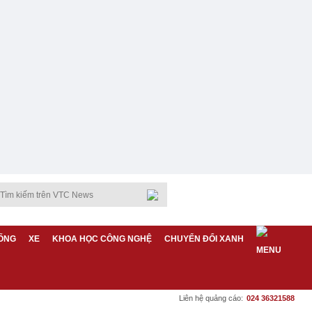
ỐNG
XE
KHOA HỌC CÔNG NGHỆ
CHUYỂN ĐỔI XANH
Liên hệ quảng cáo:
024 36321588