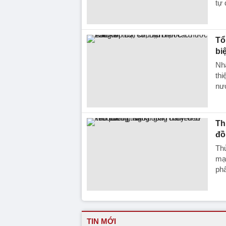
tự 
Tổ
bi
Nh
thi
nư
Th
đồ
Th
mạ
ph
TIN MỚI