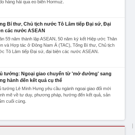
do hàng hải qua eo biển Hormuz.
ng Bí thư, Chủ tịch nước Tô Lâm tiếp Đại sứ, Đại
ện các nước ASEAN
ân 59 năm thành lập ASEAN, 50 năm ký kết Hiệp ước Thân
ện và Hợp tác ở Đông Nam Á (TAC), Tổng Bí thư, Chủ tịch
ớc Tô Lâm tiếp Đại sứ, đại biện các nước ASEAN.
ủ tướng: Ngoại giao chuyển từ 'mở đường' sang
ng hành đến kết quả cụ thể
ủ tướng Lê Minh Hưng yêu cầu ngành ngoại giao đổi mới
nh mẽ về tư duy, phương pháp, hướng đến kết quả, sản
ẩm cuối cùng.