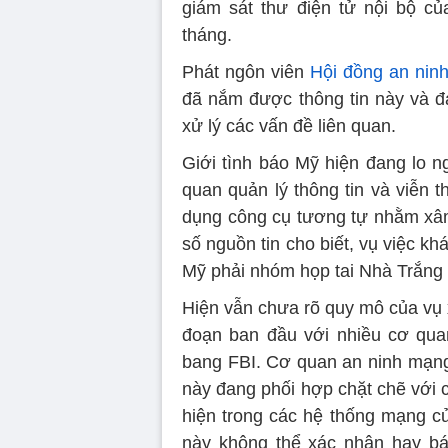
giám sát thư điện tử nội bộ c
tháng.
Phát ngôn viên
Hội đồng an nin
đã nắm được thông tin này và đa
xử lý các vấn đề liên quan.
Giới tình báo Mỹ hiện đang lo n
quan quản lý thông tin và viễn
dụng công cụ tương tự nhằm xâ
số nguồn tin cho biết, vụ việc k
Mỹ phải nhóm họp tai Nhà Trắng 
Hiện vẫn chưa rõ quy mô của vụ 
đoạn ban đầu với nhiều cơ quan
bang FBI. Cơ quan an ninh mạng 
này đang phối hợp chặt chẽ với c
hiện trong các hệ thống mạng củ
này không thể xác nhận hay bác