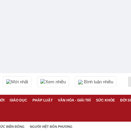
Mới nhất
Xem nhiều
Bình luận nhiều
IỚI
GIÁO DỤC
PHÁP LUẬT
VĂN HÓA - GIẢI TRÍ
SỨC KHỎE
ĐỜI S
TỨC BIỂN ĐÔNG
NGƯỜI VIỆT BỐN PHƯƠNG