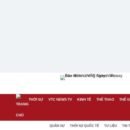
THỜI SỰ
VTC NEWS TV
KINH TẾ
THỂ THAO
THẾ G
QUÂN SỰ
THỜI SỰ QUỐC TẾ
TƯ LIỆU
TIN 