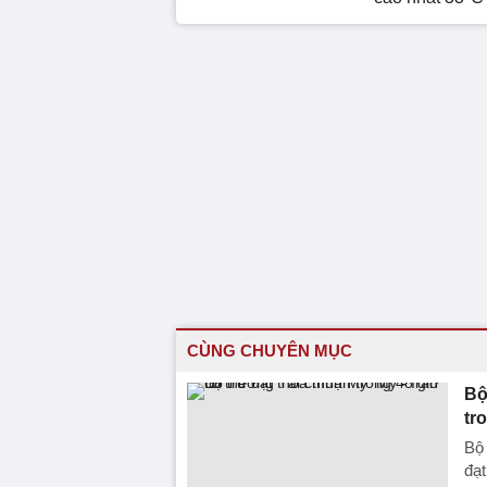
CÙNG CHUYÊN MỤC
Bộ
tr
Bộ 
đạt