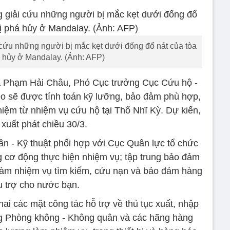
 cứu những người bị mắc kẹt dưới đống đổ nát của tòa
 hủy ở Mandalay. (Ảnh: AFP)
tá Phạm Hải Châu, Phó Cục trưởng Cục Cứu hộ -
eo sẽ được tính toán kỹ lưỡng, bảo đảm phù hợp,
hiệm từ nhiệm vụ cứu hộ tại Thổ Nhĩ Kỳ. Dự kiến,
xuất phát chiều 30/3.
n - Kỹ thuật phối hợp với Cục Quân lực tổ chức
g cơ động thực hiện nhiệm vụ; tập trung bảo đảm
 làm nhiệm vụ tìm kiếm, cứu nạn và bảo đảm hàng
 trợ cho nước bạn.
hai các mặt công tác hỗ trợ về thủ tục xuất, nhập
g Phòng không - Không quân và các hãng hàng