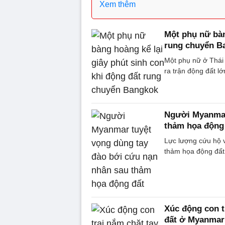
Xem thêm
Một phụ nữ bàn
rung chuyển B
Một phụ nữ ở Thái 
ra trận động đất l
Người Myanmar
thảm họa động
Lực lượng cứu hộ 
thảm họa động đất, 
Xúc động con t
đất ở Myanmar