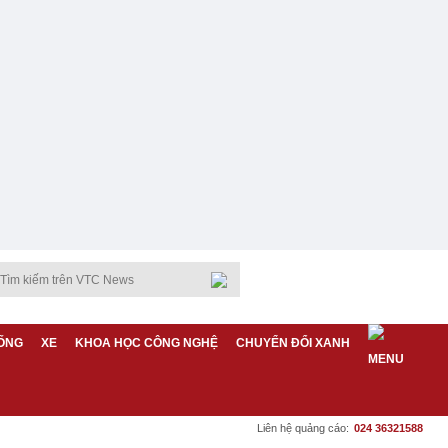
ỐNG
XE
KHOA HỌC CÔNG NGHỆ
CHUYỂN ĐỔI XANH
Liên hệ quảng cáo:
024 36321588