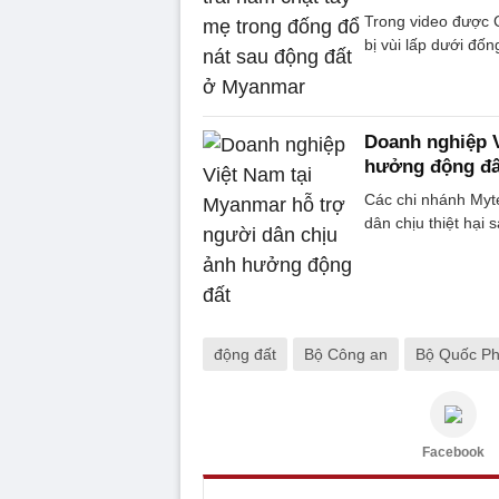
Trong video được C
bị vùi lấp dưới đố
Doanh nghiệp V
hưởng động đấ
Các chi nhánh Myte
dân chịu thiệt hại 
động đất
Bộ Công an
Bộ Quốc P
Facebook