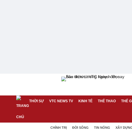
THỜI SỰ
VTC NEWS TV
KINH TẾ
THỂ THAO
THẾ G
CHÍNH TRỊ
ĐỜI SỐNG
TIN NÓNG
XÂY DỰN