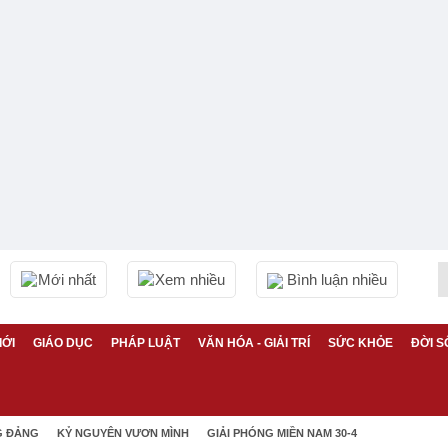
Mới nhất
Xem nhiều
Bình luận nhiều
IỚI
GIÁO DỤC
PHÁP LUẬT
VĂN HÓA - GIẢI TRÍ
SỨC KHỎE
ĐỜI S
G ĐẢNG
KỶ NGUYÊN VƯƠN MÌNH
GIẢI PHÓNG MIỀN NAM 30-4