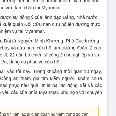
 lượng làm nhiệm vụ, trang thiết bị và hàng hóa
hu vực tâm chấn tại Myanmar.
 được sự đồng ý của lãnh đạo Đảng, Nhà nước,
lễ xuất quân Đội Cứu nạn cứu hộ lên đường thực
nhiệm vụ tại Myanmar.
do Đại tá Nguyễn Minh Khương, Phó Cục trưởng
cháy và cứu nạn, cứu hộ làm trưởng đoàn; 2 cán
ác sĩ, 22 cán bộ chiến sĩ cùng 2 chó nghiệp vụ và
iện, dụng cụ phục vụ cứu hộ.
r vào tối nay. Trong khoảng thời gian 10 ngày,
Công an tham gia tìm kiếm người, khám chữa
hắc phục hậu quả, thiệt hại do động đất và các
eo yêu cầu của phía Myanmar, phù hợp với chuyên
ng tin liên lạc bị gián đoạn nghiêm trọng do trận