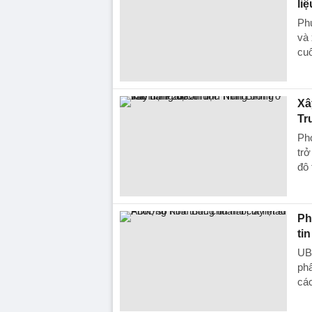
liệ
Phư
và 
cu
Xâ
Tr
Phó
trở
đô 
Ph
tin
UB
phẩ
các