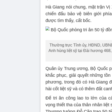
Hà Giang nói chung, mặt trận Vị X
chiến đấu bảo vệ biên giới phía
được tìm thấy, cất bốc.
Thường trực Tỉnh ủy, HĐND, UBND
Anh hùng liệt sỹ tại Đài hương 46
Quân ủy Trung ương, Bộ Quốc p
khắc phục, giải quyết những tồn
phương, trong đó có Hà Giang để
hài cốt liệt sỹ và có thêm đất ca
Để tri ân công lao to lớn của 
vọng thiết tha của thân nhân liệ
Thượng tướng Đỗ Căn trao 50 tỷ