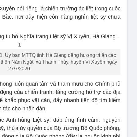
uyên nói riêng là chiến trường ác liệt trong cuộc
 Bắc, nơi đây hiện còn hàng nghìn liệt sỹ chưa
, Ủy ban MTTQ tỉnh Hà Giang dâng hương tri ân các
8, thôn Nặm Ngặt, xã Thanh Thủy, huyện Vị Xuyên ngày
27/7/2020.
hòng luôn quan tâm và tham mưu cho Chính phủ
 đọng của chiến tranh; tăng cường hỗ trợ các địa
 khắc phục vật cản, đẩy nhanh tiến độ tìm kiếm
nh tác cho nhân dân.
các Anh hùng Liệt sỹ, đáp ứng tình cảm, nguyện
t sỹ, thừa ủy quyền của Bộ trưởng Bộ Quốc phòng,
 đồng của Bộ Quốc phòng (đây là nguồn kinh phí