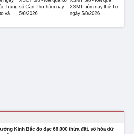
ết ngày
XSCT 5/8 - Kết quả xổ
XSMT 5/8 - Kết quả
ắc Trung
số Cần Thơ hôm nay
XSMT hôm nay thứ Tư
to và
5/8/2026
ngày 5/8/2026
ường Kinh Bắc đo đạc 66.000 thửa đất, số hóa dữ