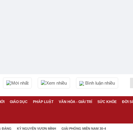
Mới nhất
Xem nhiều
Bình luận nhiều
IỚI
GIÁO DỤC
PHÁP LUẬT
VĂN HÓA - GIẢI TRÍ
SỨC KHỎE
ĐỜI S
G ĐẢNG
KỶ NGUYÊN VƯƠN MÌNH
GIẢI PHÓNG MIỀN NAM 30-4