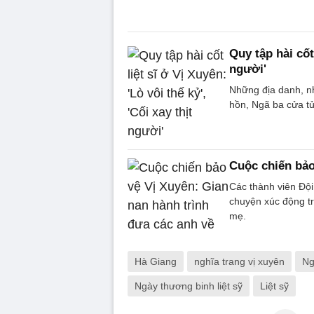
Quy tập hài cốt 
người'
Những địa danh, nh
hồn, Ngã ba cửa tử
Cuộc chiến bả
Các thành viên Đội 
chuyện xúc động tr
mẹ.
Hà Giang
nghĩa trang vị xuyên
Ng
Ngày thương binh liệt sỹ
Liệt sỹ