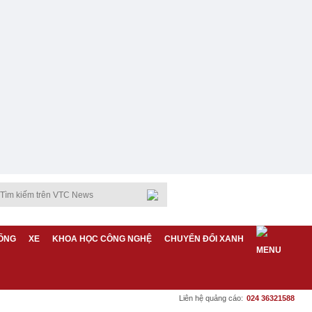
ỐNG
XE
KHOA HỌC CÔNG NGHỆ
CHUYỂN ĐỔI XANH
Liên hệ quảng cáo:
024 36321588