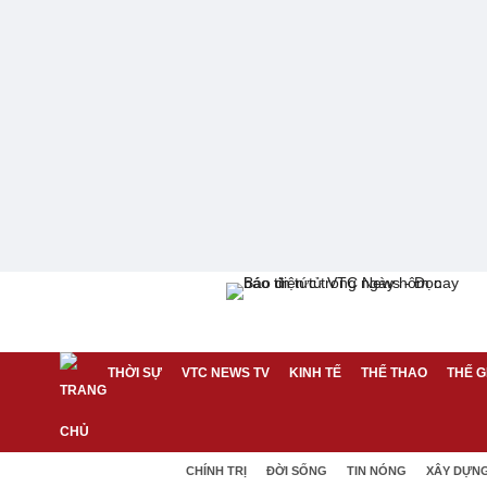
THỜI SỰ
VTC NEWS TV
KINH TẾ
THỂ THAO
THẾ G
CHÍNH TRỊ
ĐỜI SỐNG
TIN NÓNG
XÂY DỰN