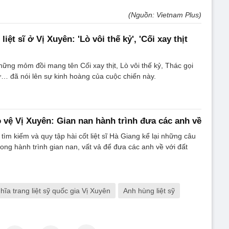
(Nguồn: Vietnam Plus)
liệt sĩ ở Vị Xuyên: 'Lò vôi thế kỷ', 'Cối xay thịt
ững mỏm đồi mang tên Cối xay thịt, Lò vôi thế kỷ, Thác gọi
… đã nói lên sự kinh hoàng của cuộc chiến này.
o vệ Vị Xuyên: Gian nan hành trình đưa các anh về
tìm kiếm và quy tập hài cốt liệt sĩ Hà Giang kể lại những câu
ong hành trình gian nan, vất vả để đưa các anh về với đất
hĩa trang liệt sỹ quốc gia Vị Xuyên
Anh hùng liệt sỹ