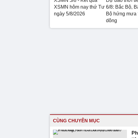
XSMN 5/8 - Kết quả
Dự báo thời ti
XSMN hôm nay thứ Tư
6/8: Bắc Bộ, B
ngày 5/8/2026
Bộ hứng mưa 
dông
CÙNG CHUYÊN MỤC
Ph