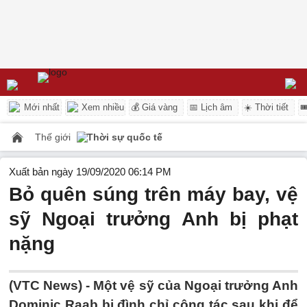
Mới nhất
Xem nhiều
💰 Giá vàng
📅 Lịch âm
☀️ Thời tiết

Thế giới
Thời sự quốc tế
Xuất bản ngày 19/09/2020 06:14 PM
Bỏ quên súng trên máy bay, vệ
sỹ Ngoại trưởng Anh bị phạt
nặng
(VTC News) -
Một vệ sỹ của Ngoại trưởng Anh
Dominic Raab bị đình chỉ công tác sau khi để