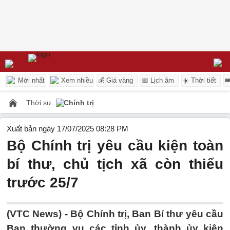
Mới nhất
Xem nhiều
💰 Giá vàng
📅 Lịch âm
☀️ Thời tiết

Thời sự
Chính trị
Xuất bản ngày 17/07/2025 08:28 PM
Bộ Chính trị yêu cầu kiện toàn
bí thư, chủ tịch xã còn thiếu
trước 25/7
(VTC News) -
Bộ Chính trị, Ban Bí thư yêu cầu
Ban thường vụ các tỉnh ủy, thành ủy kiện