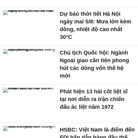
Dự báo thời tiết Hà Nội
ngày mai 5/8: Mưa lớn kèm
dông, nhiệt độ cao nhất
30°C
Chủ tịch Quốc hội: Ngành
Ngoại giao cần tiên phong
hút các dòng vốn thế hệ
mới
Phát hiện 13 hài cốt liệt sĩ
tại nơi diễn ra trận chiến
đấu ác liệt năm 1972
HSBC: Việt Nam là điểm đến
FDI hấp dẫn hàng đầu thế