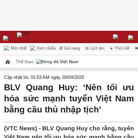
Mới nhất
Xem nhiều
💰 Giá vàng
📅 Lịch âm
☀️ Thời tiết

Thể thao
Bóng đá Việt Nam
Cập nhật lúc 01:53 AM ngày 28/04/2020
BLV Quang Huy: ‘Nên tối ưu
hóa sức mạnh tuyển Việt Nam
bằng cầu thủ nhập tịch’
(VTC News) -
BLV Quang Huy cho rằng, tuyển
Việt Nam nên tối ưu hóa sức mạnh bằng cầu