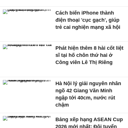
Cách biến iPhone thành
điện thoại 'cục gạch', giúp
trẻ cai nghiện mạng xã hội
Phát hiện thêm 8 hài cốt liệt
sĩ tại hố chôn thứ hai ở
Công viên Lê Thị Riêng
Hà Nội lý giải nguyên nhân
ngõ 42 Giang Văn Minh
ngập tới 40cm, nước rút
chậm
Bảng xếp hạng ASEAN Cup
2026 mới nhất: Đội tuyển