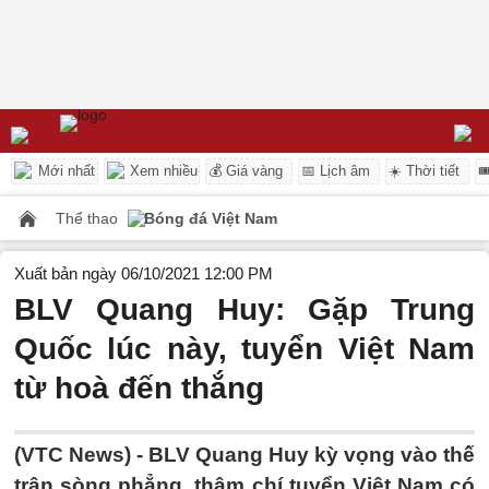
Mới nhất
Xem nhiều
💰 Giá vàng
📅 Lịch âm
☀️ Thời tiết

Thể thao
Bóng đá Việt Nam
Xuất bản ngày 06/10/2021 12:00 PM
BLV Quang Huy: Gặp Trung
Quốc lúc này, tuyển Việt Nam
từ hoà đến thắng
(VTC News) -
BLV Quang Huy kỳ vọng vào thế
trận sòng phẳng, thậm chí tuyển Việt Nam có