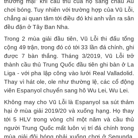
thương mại” khi cầu thủ của họ sang châu Âu
chơi bóng. Tuy nhiên với trường hợp của Vũ Lỗi,
chẳng ai quan tâm tới điều đó khi anh vẫn ra sân
đều đặn ở Tây Ban Nha.
Trong 2 mùa giải đầu tiên, Vũ Lỗi thi đấu tổng
cộng 49 trận, trong đó có tới 33 lần đá chính, ghi
được 7 bàn thắng. Tháng 3/2019, Vũ Lỗi trở
thành cầu thủ Trung Quốc đầu tiên ghi bàn ở La
Liga - với pha lập công vào lưới Real Valladolid.
Thay vì hát ole, ole như thường lệ, các cổ động
viên Espanyol chuyển sang hô Wu Lei, Wu Lei.
Không may cho Vũ Lỗi là Espanyol sa sút thảm
hại ở mùa giải 2019/20 và xuống hạng. Họ thay
tới 5 HLV trong vòng chỉ một năm và cầu thủ
người Trung Quốc mất luôn vị trí đá chính trong
mùa giải đội bóng phải xuống chơi ở Segunda.