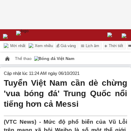
Mới nhất
Xem nhiều
💰 Giá vàng
📅 Lịch âm
☀️ Thời tiết

Thể thao
Bóng đá Việt Nam
Cập nhật lúc 11:24 AM ngày 06/10/2021
Tuyển Việt Nam cần dè chừng
'vua bóng đá' Trung Quốc nổi
tiếng hơn cả Messi
(VTC News) -
Mức độ phổ biến của Vũ Lỗi
trên mạng xã hội Weibo là số một thế giới,