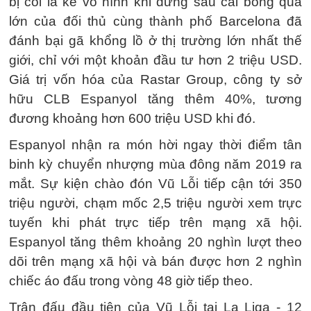
bị coi là kẻ vô hình khi đứng sau cái bóng quá
lớn của đối thủ cùng thành phố Barcelona đã
đánh bại gã khổng lồ ở thị trường lớn nhất thế
giới, chỉ với một khoản đầu tư hơn 2 triệu USD.
Giá trị vốn hóa của Rastar Group, công ty sở
hữu CLB Espanyol tăng thêm 40%, tương
đương khoảng hơn 600 triệu USD khi đó.
Espanyol nhận ra món hời ngay thời điểm tân
binh kỳ chuyển nhượng mùa đông năm 2019 ra
mắt. Sự kiện chào đón Vũ Lỗi tiếp cận tới 350
triệu người, chạm mốc 2,5 triệu người xem trực
tuyến khi phát trực tiếp trên mạng xã hội.
Espanyol tăng thêm khoảng 20 nghìn lượt theo
dõi trên mạng xã hội và bán được hơn 2 nghìn
chiếc áo đấu trong vòng 48 giờ tiếp theo.
Trận đấu đầu tiên của Vũ Lỗi tại La Liga - 12