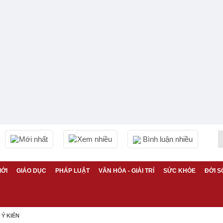
Mới nhất
Xem nhiều
Bình luận nhiều
IỚI
GIÁO DỤC
PHÁP LUẬT
VĂN HÓA - GIẢI TRÍ
SỨC KHỎE
ĐỜI S
Ý KIẾN