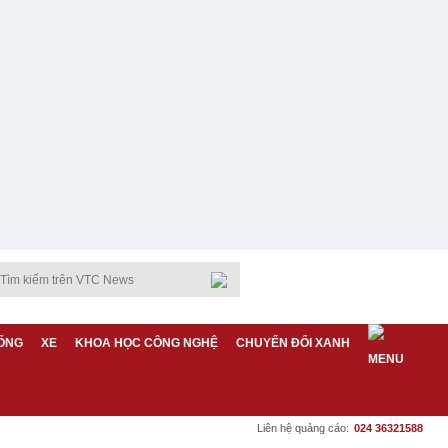
ỐNG
XE
KHOA HỌC CÔNG NGHỆ
CHUYỂN ĐỔI XANH
Liên hệ quảng cáo:
024 36321588