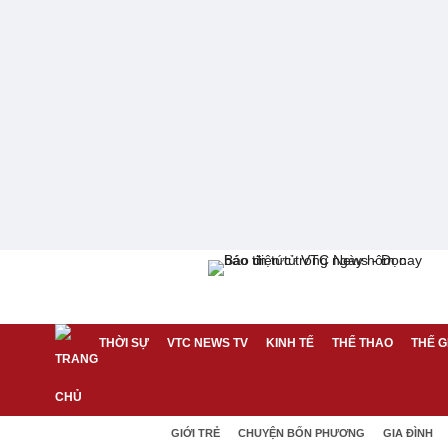
THỜI SỰ
VTC NEWS TV
KINH TẾ
THỂ THAO
THẾ G
GIỚI TRẺ
CHUYỆN BỐN PHƯƠNG
GIA ĐÌNH