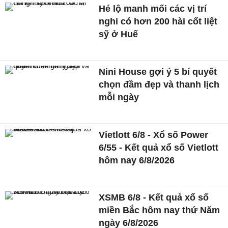
Hé lộ manh mối các vị trí
nghi có hơn 200 hài cốt liệt
sỹ ở Huế
Nini House gợi ý 5 bí quyết
chọn đầm đẹp và thanh lịch
mỗi ngày
Vietlott 6/8 - Xổ số Power
6/55 - Kết quả xổ số Vietlott
hôm nay 6/8/2026
XSMB 6/8 - Kết quả xổ số
miền Bắc hôm nay thứ Năm
ngày 6/8/2026