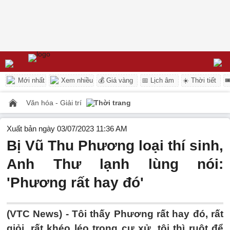
Mới nhất
Xem nhiều
💰 Giá vàng
📅 Lịch âm
☀️ Thời tiết

Văn hóa - Giải trí
Thời trang
Xuất bản ngày 03/07/2023 11:36 AM
Bị Vũ Thu Phương loại thí sinh,
Anh Thư lạnh lùng nói:
'Phương rất hay đó'
(VTC News) -
Tôi thấy Phương rất hay đó, rất
giỏi, rất khéo léo trong cư xử, tôi thì ruột để