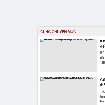
CÙNG CHUYÊN MỤC
Kh
để 
Bộ
rộn
168
Cô
th
Tro
tâ
báo