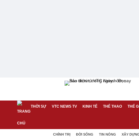
THỜI SỰ
VTC NEWS TV
KINH TẾ
THỂ THAO
THẾ G
CHÍNH TRỊ
ĐỜI SỐNG
TIN NÓNG
XÂY DỰN