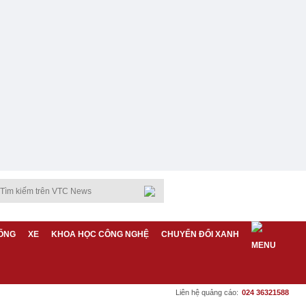
ỐNG
XE
KHOA HỌC CÔNG NGHỆ
CHUYỂN ĐỔI XANH
Liên hệ quảng cáo:
024 36321588