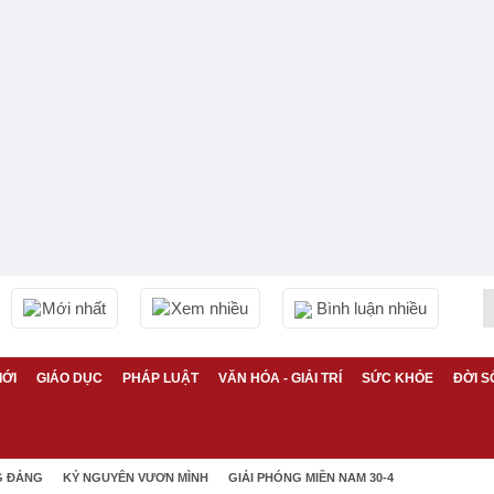
Mới nhất
Xem nhiều
Bình luận nhiều
IỚI
GIÁO DỤC
PHÁP LUẬT
VĂN HÓA - GIẢI TRÍ
SỨC KHỎE
ĐỜI S
G ĐẢNG
KỶ NGUYÊN VƯƠN MÌNH
GIẢI PHÓNG MIỀN NAM 30-4