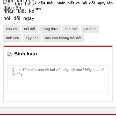
7 dấu hiệu nhận biết kẻ nói dối ngay lập
tức
con cái
nói dối
trung thực
cha mẹ
gia đình
tình yêu
dạy con
dạy con không nói dối
Bình luận