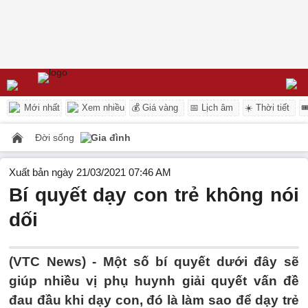
Mới nhất
Xem nhiều
💰 Giá vàng
📅 Lịch âm
☀️ Thời tiết

Đời sống
Gia đình
Xuất bản ngày 21/03/2021 07:46 AM
Bí quyết dạy con trẻ không nói
dối
(VTC News) -
Một số bí quyết dưới đây sẽ
giúp nhiều vị phụ huynh giải quyết vấn đề
đau đầu khi dạy con, đó là làm sao để dạy trẻ